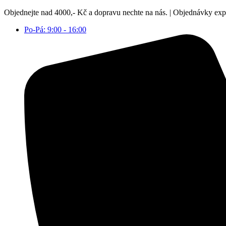
Přejít
Objednejte nad 4000,- Kč a dopravu nechte na nás. | Objednávky ex
k
Po-Pá: 9:00 - 16:00
obsahu