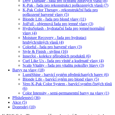
Defy Damage - řada pro ochranu zdravých vlasů
(8)
K-Pak - řada pro rekonstrukci poškozených vlasů
(7)
K-Pak Color Therapy - rekonstrukční řada pro
poškozené barvené vlasy
(5)
Blonde Life - řada pro blond vlasy
(11)
JoiFull - objemová řada pro jemné vlasy
(3)
HydraSplash - hydratační řada pro jemné/normální
vlasy
(4)
Moisture Recovery - řada pro hydrataci
hrubých/silných vlasů
(4)
Colorful - řada pro barvené vlasy
(3)
Style & Finish - styling
(16)
InnerJoi - kolekce přírodních produktů
(6)
Curl Like Us - řada pro vlnité a kudrnaté vlasy
(4)
Scalp Vitality - řada pro vitalitu pokožky hlavy
(3)
Barvy na vlasy
(18)
LumiShine - barvicí systém předmíchaných barev
(6)
Blonde Life - barvící sytém pro blond vlasy
(5)
Vero K-Pak Color System - barvící systém čistých tónů
(6)
Color Intensity - semi-permanentní barvy na vlasy
(1)
Příslušenství
(36)
Akce
(5)
Doprodej
(10)