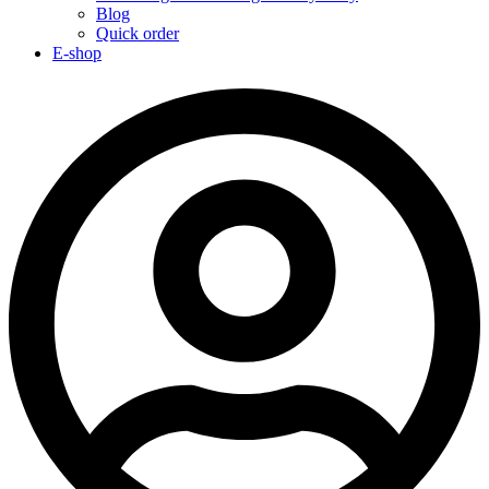
Blog
Quick order
E-shop