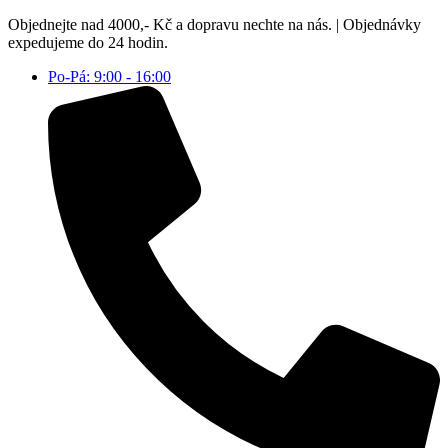
Přejít
Objednejte nad 4000,- Kč a dopravu nechte na nás. | Objednávky
k
expedujeme do 24 hodin.
obsahu
Po-Pá: 9:00 - 16:00