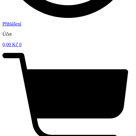
Přihlášení
Účet
0,00
Kč
0