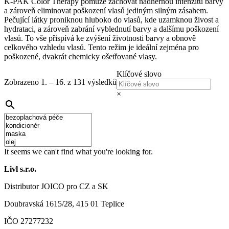
K-PAK Color Therapy pomůže zachovat nádhernou intenzitu barvy
a zároveň eliminovat poškození vlasů jediným silným zásahem.
Pečující látky proniknou hluboko do vlasů, kde uzamknou živost a
hydrataci, a zároveň zabrání vyblednutí barvy a dalšímu poškození
vlasů. To vše přispívá ke zvýšení životnosti barvy a obnově
celkového vzhledu vlasů. Tento režim je ideální zejména pro
poškozené, dvakrát chemicky ošetřované vlasy.
Klíčové slovo
Zobrazeno 1. – 16. z 131 výsledků
×
It seems we can't find what you're looking for.
Livl s.r.o.
Distributor JOICO pro CZ a SK
Doubravská 1615/28, 415 01 Teplice
IČO 27277232