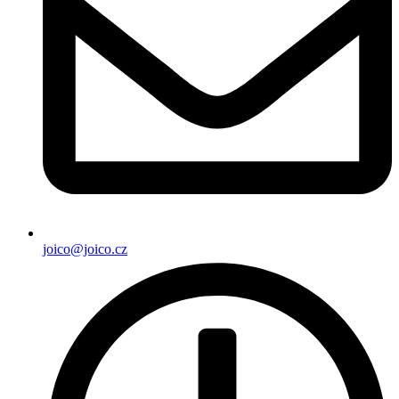
joico@joico.cz