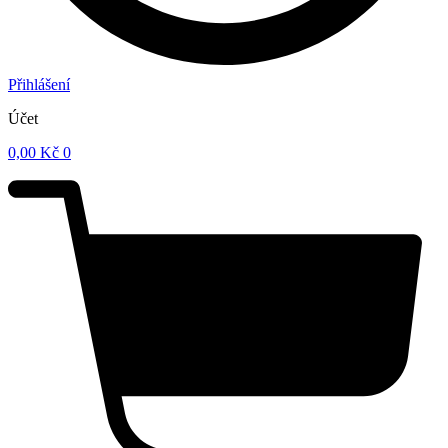
Přihlášení
Účet
0,00
Kč
0