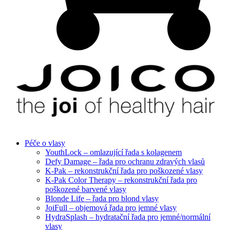
Péče o vlasy
YouthLock – omlazující řada s kolagenem
Defy Damage – řada pro ochranu zdravých vlasů
K-Pak – rekonstrukční řada pro poškozené vlasy
K-Pak Color Therapy – rekonstrukční řada pro
poškozené barvené vlasy
Blonde Life – řada pro blond vlasy
JoiFull – objemová řada pro jemné vlasy
HydraSplash – hydratační řada pro jemné/normální
vlasy