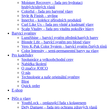
Moisture Recovery – řada pro hydrataci
hrubých/silných vlasů
Colorful – řada pro barvené vlasy
Style & Finish – styling
InnerJoi – kolekce přírodních produktů
Curl Like Us – řada pro vlnité a kudrnaté vlasy
Scalp Vitality – řada pro vitalitu pokožky hlavy
Barvicí systémy
LumiShine – barvicí systém předmíchaných barev
Blonde Life – barvící systém pro blond vlasy
Vero K-Pak Color System – barvící systém čistých tónů
Color Intensity – semi-permanentní barvy na vlasy
Pro kadeřníky
Spolupráce a velkoobchodní ceny
Nabídka školení
O značce JOICO
O nás
Technologie a naše originální systémy
Blog
Quick order
E-shop
Péče o vlasy
YouthLock – omlazující řada s kolagenem
Defy Damage – řada pro ochranu zdravých vlasů