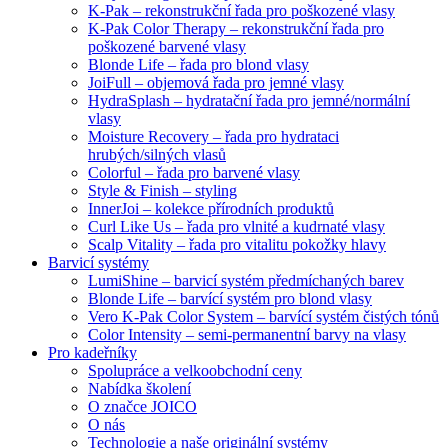
K-Pak – rekonstrukční řada pro poškozené vlasy
K-Pak Color Therapy – rekonstrukční řada pro
poškozené barvené vlasy
Blonde Life – řada pro blond vlasy
JoiFull – objemová řada pro jemné vlasy
HydraSplash – hydratační řada pro jemné/normální
vlasy
Moisture Recovery – řada pro hydrataci
hrubých/silných vlasů
Colorful – řada pro barvené vlasy
Style & Finish – styling
InnerJoi – kolekce přírodních produktů
Curl Like Us – řada pro vlnité a kudrnaté vlasy
Scalp Vitality – řada pro vitalitu pokožky hlavy
Barvicí systémy
LumiShine – barvicí systém předmíchaných barev
Blonde Life – barvící systém pro blond vlasy
Vero K-Pak Color System – barvící systém čistých tónů
Color Intensity – semi-permanentní barvy na vlasy
Pro kadeřníky
Spolupráce a velkoobchodní ceny
Nabídka školení
O značce JOICO
O nás
Technologie a naše originální systémy