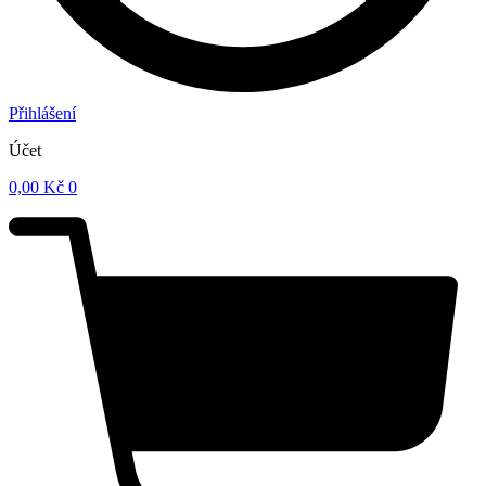
Přihlášení
Účet
0,00
Kč
0