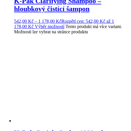
K-Pak Clarifying Shampoo –
hloubkový čistící šampon
542,00
Kč
–
1 178,00
Kč
Rozpětí cen: 542,00 Kč až 1
178,00 Kč
Výběr možností
Tento produkt má více variant.
Možnosti lze vybrat na stránce produktu