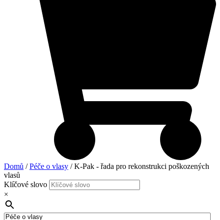
Domů
/
Péče o vlasy
/ K-Pak - řada pro rekonstrukci poškozených
vlasů
Klíčové slovo
×