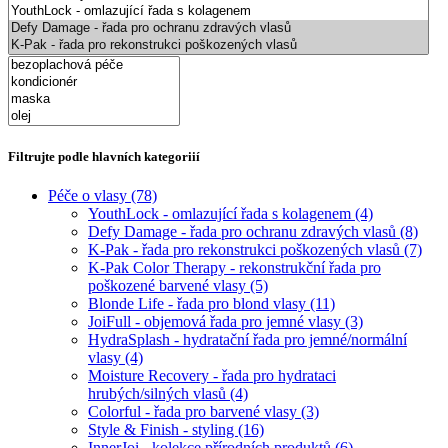
Filtrujte podle hlavních kategoriií
Péče o vlasy
(78)
YouthLock - omlazující řada s kolagenem
(4)
Defy Damage - řada pro ochranu zdravých vlasů
(8)
K-Pak - řada pro rekonstrukci poškozených vlasů
(7)
K-Pak Color Therapy - rekonstrukční řada pro
poškozené barvené vlasy
(5)
Blonde Life - řada pro blond vlasy
(11)
JoiFull - objemová řada pro jemné vlasy
(3)
HydraSplash - hydratační řada pro jemné/normální
vlasy
(4)
Moisture Recovery - řada pro hydrataci
hrubých/silných vlasů
(4)
Colorful - řada pro barvené vlasy
(3)
Style & Finish - styling
(16)
InnerJoi - kolekce přírodních produktů
(6)