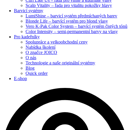
Curl Like Us – řada pro vlnité a kudrnaté vlasy
Scalp Vitality – řada pro vitalitu pokožky hlavy
Barvicí systémy
LumiShine – barvicí systém předmíchaných barev
Blonde Life – barvící systém pro blond vlasy
Vero K-Pak Color System – barvící systém čistých tónů
Color Intensity – semi-permanentní barvy na vlasy
Pro kadeřníky
Spolupráce a velkoobchodní ceny
Nabídka školení
O značce JOICO
O nás
Technologie a naše originální systémy
Blog
Quick order
E-shop