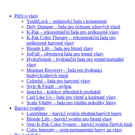
Péče o vlasy
YouthLock – omlazující řada s kolagenem
Defy Damage – řada pro ochranu zdravých vlasů
K-Pak – rekonstrukční řada pro poškozené vlasy
K-Pak Color Therapy – rekonstrukční řada pro
poškozené barvené vlasy
Blonde Life – řada pro blond vlasy
JoiFull – objemová řada pro jemné vlasy
HydraSplash – hydratační řada pro jemné/normální
vlasy
Moisture Recovery – řada pro hydrataci
hrubých/silných vlasů
Colorful – řada pro barvené vlasy
Style & Finish – styling
InnerJoi – kolekce přírodních produktů
Curl Like Us – řada pro vlnité a kudrnaté vlasy
Scalp Vitality – řada pro vitalitu pokožky hlavy
Barvicí systémy
LumiShine – barvicí systém předmíchaných barev
Blonde Life – barvící systém pro blond vlasy
Vero K-Pak Color System – barvící systém čistých tónů
Color Intensity – semi-permanentní barvy na vlasy