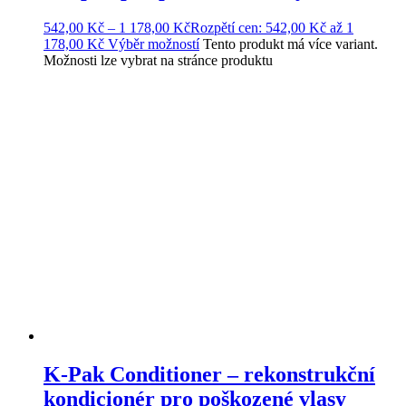
542,00
Kč
–
1 178,00
Kč
Rozpětí cen: 542,00 Kč až 1
178,00 Kč
Výběr možností
Tento produkt má více variant.
Možnosti lze vybrat na stránce produktu
K-Pak Conditioner – rekonstrukční
kondicionér pro poškozené vlasy