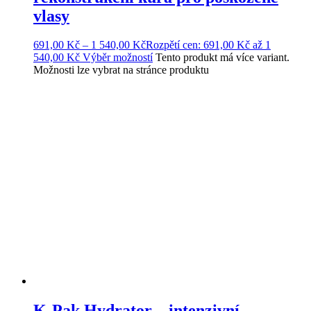
vlasy
691,00
Kč
–
1 540,00
Kč
Rozpětí cen: 691,00 Kč až 1
540,00 Kč
Výběr možností
Tento produkt má více variant.
Možnosti lze vybrat na stránce produktu
K-Pak Hydrator – intenzivní