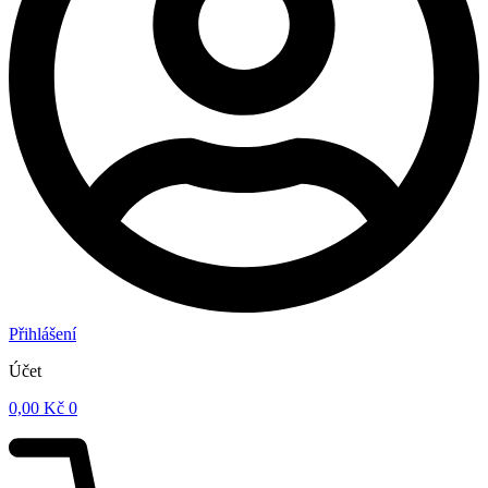
Přihlášení
Účet
0,00
Kč
0