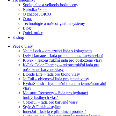
Pro kadeřníky
Spolupráce a velkoobchodní ceny
Nabídka školení
O značce JOICO
O nás
Technologie a naše originální systémy
Blog
Quick order
E-shop
Péče o vlasy
YouthLock – omlazující řada s kolagenem
Defy Damage – řada pro ochranu zdravých vlasů
K-Pak – rekonstrukční řada pro poškozené vlasy
K-Pak Color Therapy – rekonstrukční řada pro
poškozené barvené vlasy
Blonde Life – řada pro blond vlasy
JoiFull – objemová řada pro jemné vlasy
HydraSplash – hydratační řada pro jemné/normální
vlasy
Moisture Recovery – řada pro hydrataci
hrubých/silných vlasů
Colorful – řada pro barvené vlasy
Style & Finish – styling
InnerJoi – kolekce přírodních produktů