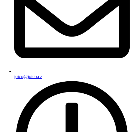
joico@joico.cz