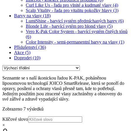
Curl Like Us - řada pro vlnité a kudrnaté vlasy
(4)
Scalp Vitality - řada pro vitalitu pokožky hlavy
(3)
Barvy na vlasy
(18)
LumiShine - barvicí systém předmíchaných barev
(6)
Blonde Life - barvící sytém pro blond vlasy
(5)
Vero K-Pak Color System - barvící systém čistých tónů
(6)
Color Intensity - semi-permanentní barvy na vlasy
(1)
Příslušenství
(36)
Akce
(5)
Doprodej
(10)
Seznamte se s naší ikonickou řadou K-PAK, poháněnou
liposomovou technologií JOICO SmartRelease, která se ponoří do
opravy, posílení a ochrany vlasů přesně tam, kde to potřebují.
Jediným použitím jsou ztracené vlasy zachráněny a obnoveny do
své zářivé a zdravě vypadající slávy.
Zobrazeno 7 výsledků
Klíčové slovo
×