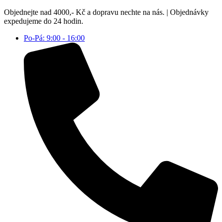
Přejít
Objednejte nad 4000,- Kč a dopravu nechte na nás. | Objednávky
k
expedujeme do 24 hodin.
obsahu
Po-Pá: 9:00 - 16:00