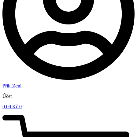
Přihlášení
Účet
0,00
Kč
0