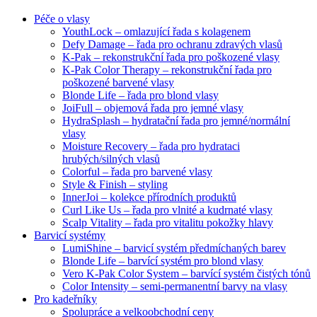
Péče o vlasy
YouthLock – omlazující řada s kolagenem
Defy Damage – řada pro ochranu zdravých vlasů
K-Pak – rekonstrukční řada pro poškozené vlasy
K-Pak Color Therapy – rekonstrukční řada pro
poškozené barvené vlasy
Blonde Life – řada pro blond vlasy
JoiFull – objemová řada pro jemné vlasy
HydraSplash – hydratační řada pro jemné/normální
vlasy
Moisture Recovery – řada pro hydrataci
hrubých/silných vlasů
Colorful – řada pro barvené vlasy
Style & Finish – styling
InnerJoi – kolekce přírodních produktů
Curl Like Us – řada pro vlnité a kudrnaté vlasy
Scalp Vitality – řada pro vitalitu pokožky hlavy
Barvicí systémy
LumiShine – barvicí systém předmíchaných barev
Blonde Life – barvící systém pro blond vlasy
Vero K-Pak Color System – barvící systém čistých tónů
Color Intensity – semi-permanentní barvy na vlasy
Pro kadeřníky
Spolupráce a velkoobchodní ceny