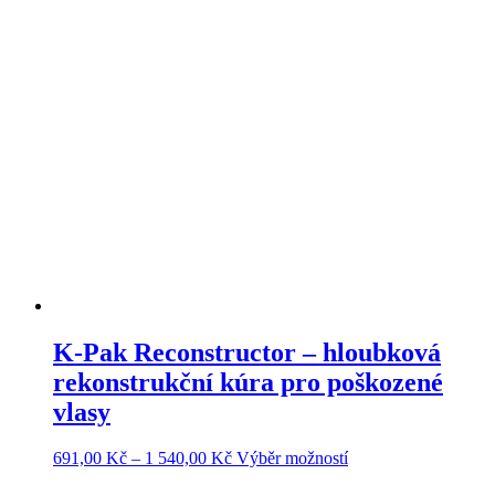
551,00 Kč
má
až
více
1
variant.
213,00 Kč
Možnosti
lze
vybrat
na
stránce
produktu
K-Pak Reconstructor – hloubková
rekonstrukční kúra pro poškozené
vlasy
Rozpětí
Tento
691,00
Kč
–
1 540,00
Kč
Výběr možností
cen:
produkt