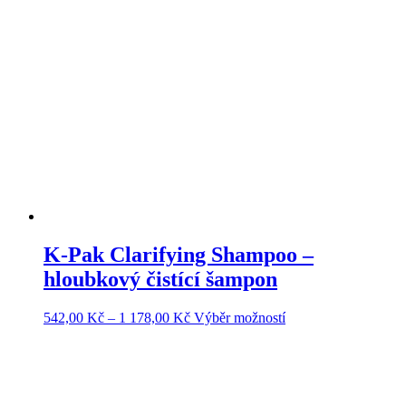
1
variant.
402,00 Kč
Možnosti
lze
vybrat
na
stránce
produktu
K-Pak Clarifying Shampoo –
hloubkový čistící šampon
Rozpětí
Tento
542,00
Kč
–
1 178,00
Kč
Výběr možností
cen:
produkt
542,00 Kč
má
až
více
1
variant.
178,00 Kč
Možnosti