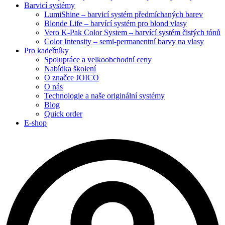
Barvicí systémy
LumiShine – barvicí systém předmíchaných barev
Blonde Life – barvící systém pro blond vlasy
Vero K-Pak Color System – barvící systém čistých tónů
Color Intensity – semi-permanentní barvy na vlasy
Pro kadeřníky
Spolupráce a velkoobchodní ceny
Nabídka školení
O značce JOICO
O nás
Technologie a naše originální systémy
Blog
Quick order
E-shop