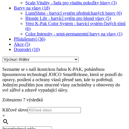
Scalp Vitality - řada pro vitalitu pokožky hlavy
(3)
Barvy na vlasy
(18)
LumiShine - barvicí systém předmíchaných barev
(6)
Blonde Life - barvící sytém pro blond vlasy
(5)
Vero K-Pak Color System - barvící systém čistých tónů
(6)
Color Intensity - semi-permanentní barvy na vlasy
(1)
Příslušenství
(36)
Akce
(5)
Doprodej
(10)
Seznamte se s naší ikonickou řadou K-PAK, poháněnou
liposomovou technologií JOICO SmartRelease, která se ponoří do
opravy, posílení a ochrany vlasů přesně tam, kde to potřebují.
Jediným použitím jsou ztracené vlasy zachráněny a obnoveny do
své zářivé a zdravě vypadající slávy.
Zobrazeno 7 výsledků
Klíčové slovo
×