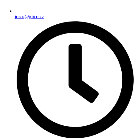
joico@joico.cz