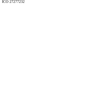
IČO 27277232