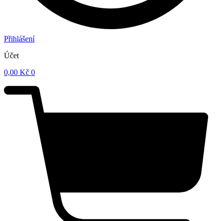
Přihlášení
Účet
0,00
Kč
0