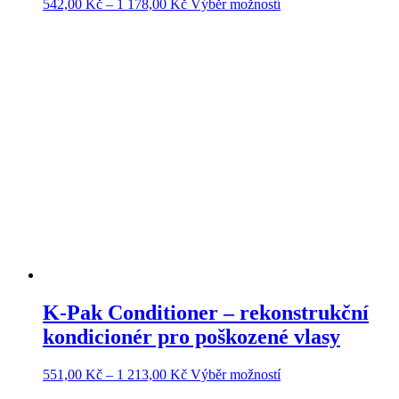
Rozpětí
Tento
542,00
Kč
–
1 178,00
Kč
Výběr možností
cen:
produkt
542,00 Kč
má
až
více
1
variant.
178,00 Kč
Možnosti
lze
vybrat
na
stránce
produktu
K-Pak Conditioner – rekonstrukční
kondicionér pro poškozené vlasy
Rozpětí
Tento
551,00
Kč
–
1 213,00
Kč
Výběr možností
cen:
produkt