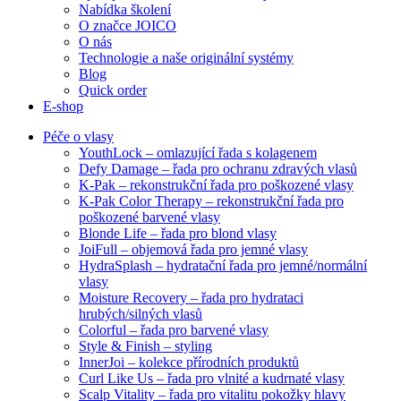
Nabídka školení
O značce JOICO
O nás
Technologie a naše originální systémy
Blog
Quick order
E-shop
Péče o vlasy
YouthLock – omlazující řada s kolagenem
Defy Damage – řada pro ochranu zdravých vlasů
K-Pak – rekonstrukční řada pro poškozené vlasy
K-Pak Color Therapy – rekonstrukční řada pro
poškozené barvené vlasy
Blonde Life – řada pro blond vlasy
JoiFull – objemová řada pro jemné vlasy
HydraSplash – hydratační řada pro jemné/normální
vlasy
Moisture Recovery – řada pro hydrataci
hrubých/silných vlasů
Colorful – řada pro barvené vlasy
Style & Finish – styling
InnerJoi – kolekce přírodních produktů
Curl Like Us – řada pro vlnité a kudrnaté vlasy
Scalp Vitality – řada pro vitalitu pokožky hlavy