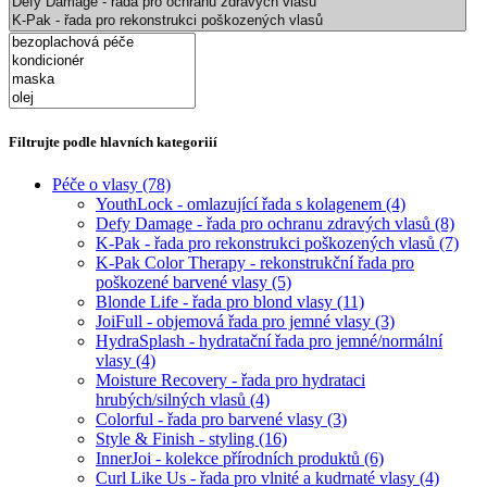
Filtrujte podle hlavních kategoriií
Péče o vlasy
(78)
YouthLock - omlazující řada s kolagenem
(4)
Defy Damage - řada pro ochranu zdravých vlasů
(8)
K-Pak - řada pro rekonstrukci poškozených vlasů
(7)
K-Pak Color Therapy - rekonstrukční řada pro
poškozené barvené vlasy
(5)
Blonde Life - řada pro blond vlasy
(11)
JoiFull - objemová řada pro jemné vlasy
(3)
HydraSplash - hydratační řada pro jemné/normální
vlasy
(4)
Moisture Recovery - řada pro hydrataci
hrubých/silných vlasů
(4)
Colorful - řada pro barvené vlasy
(3)
Style & Finish - styling
(16)
InnerJoi - kolekce přírodních produktů
(6)
Curl Like Us - řada pro vlnité a kudrnaté vlasy
(4)