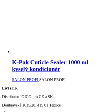
lze
vybrat
na
stránce
produktu
K-Pak Cuticle Sealer 1000 ml –
kyselý kondicionér
SALON PROFI
SALON PROFI
Livl s.r.o.
Distributor JOICO pro CZ a SK
Doubravská 1615/28, 415 01 Teplice