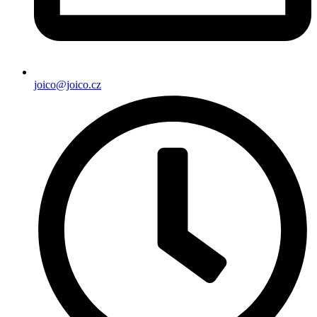
joico@joico.cz