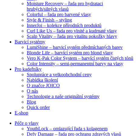
Moisture Recovery – řada pro hydrataci
hrubých/silných vlasů
Colorful – řada pro barvené vlasy
Style & Finish – styling
InnerJoi – kolekce přírodních produktů
Curl Like Us – řada pro vlnité a kudrnaté vlasy
Scalp Vitality – řada pro vitalitu pokožky hlavy
Barvicí systémy
LumiShine – barvicí systém předmíchaných barev
Blonde Life – barvící systém pro blond vlasy
Vero K-Pak Color System – barvící systém čistých tónů
Color Intensity – semi-permanentní barvy na vlasy
Pro kadeřníky
Spolupráce a velkoobchodní ceny
Nabídka školení
O značce JOICO
O nás
Technologie a naše originální systémy
Blog
Quick order
E-shop
Péče o vlasy
YouthLock – omlazující řada s kolagenem
Defy Damage – řada pro ochranu zdravých vlasů