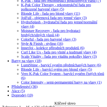
K-Pak - řada pro rekonstrukci poškozených vlasů
(7)
K-Pak Color Therapy - rekonstrukční řada pro
poškozené barvené vlasy
(5)
Blonde Life - řada pro blond vlasy
(11)
JoiFull - objemová řada pro jemné vlasy
(3)
HydraSplash - hydratační řada pro jemné/normální
vlasy
(4)
Moisture Recovery - řada pro hydrataci
hrubých/silných vlasů
(4)
Colorful - řada pro barvené vlasy
(3)
Style & Finish - styling
(16)
InnerJoi - kolekce přírodních produktů
(6)
Curl Like Us - řada pro vlnité a kudrnaté vlasy
(4)
Scalp Vitality - řada pro vitalitu pokožky hlavy
(3)
Barvy na vlasy
(18)
LumiShine - barvicí systém předmíchaných barev
(6)
Blonde Life - barvící sytém pro blond vlasy
(5)
Vero K-Pak Color System - barvící systém čistých tónů
(6)
Color Intensity - semi-permanentní barvy na vlasy
(1)
Příslušenství
(36)
Akce
(5)
Doprodej
(10)
Klíčové slovo