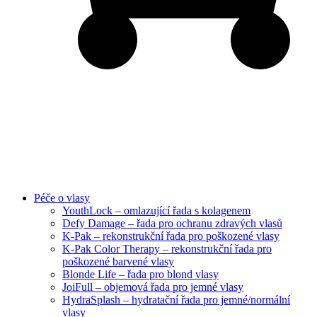
Péče o vlasy
YouthLock – omlazující řada s kolagenem
Defy Damage – řada pro ochranu zdravých vlasů
K-Pak – rekonstrukční řada pro poškozené vlasy
K-Pak Color Therapy – rekonstrukční řada pro
poškozené barvené vlasy
Blonde Life – řada pro blond vlasy
JoiFull – objemová řada pro jemné vlasy
HydraSplash – hydratační řada pro jemné/normální
vlasy