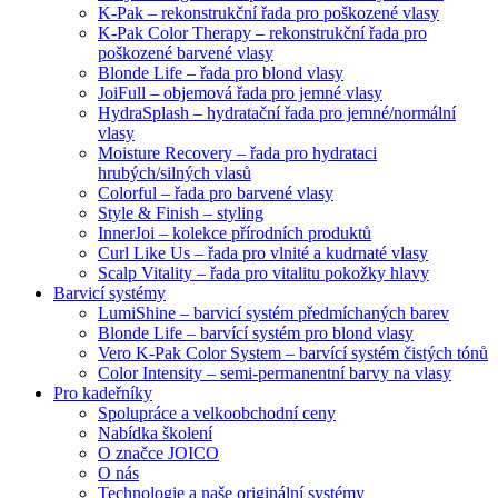
K-Pak – rekonstrukční řada pro poškozené vlasy
K-Pak Color Therapy – rekonstrukční řada pro
poškozené barvené vlasy
Blonde Life – řada pro blond vlasy
JoiFull – objemová řada pro jemné vlasy
HydraSplash – hydratační řada pro jemné/normální
vlasy
Moisture Recovery – řada pro hydrataci
hrubých/silných vlasů
Colorful – řada pro barvené vlasy
Style & Finish – styling
InnerJoi – kolekce přírodních produktů
Curl Like Us – řada pro vlnité a kudrnaté vlasy
Scalp Vitality – řada pro vitalitu pokožky hlavy
Barvicí systémy
LumiShine – barvicí systém předmíchaných barev
Blonde Life – barvící systém pro blond vlasy
Vero K-Pak Color System – barvící systém čistých tónů
Color Intensity – semi-permanentní barvy na vlasy
Pro kadeřníky
Spolupráce a velkoobchodní ceny
Nabídka školení
O značce JOICO
O nás
Technologie a naše originální systémy