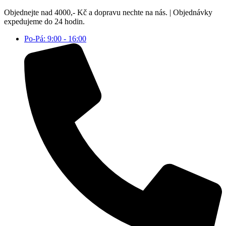
Přejít
Objednejte nad 4000,- Kč a dopravu nechte na nás. | Objednávky
k
expedujeme do 24 hodin.
obsahu
Po-Pá: 9:00 - 16:00