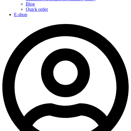
Blog
Quick order
E-shop