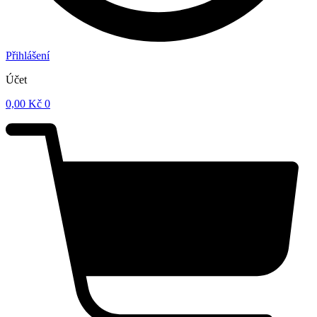
Přihlášení
Účet
0,00
Kč
0