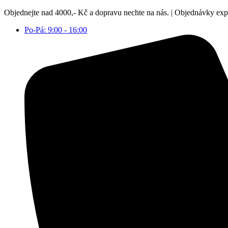
Přejít
Objednejte nad 4000,- Kč a dopravu nechte na nás. | Objednávky ex
k
Po-Pá: 9:00 - 16:00
obsahu