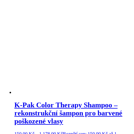
K-Pak Color Therapy Shampoo –
rekonstrukční šampon pro barvené
poškozené vlasy
150,00
Kč
–
1 178,00
Kč
Rozpětí cen: 150,00 Kč až 1