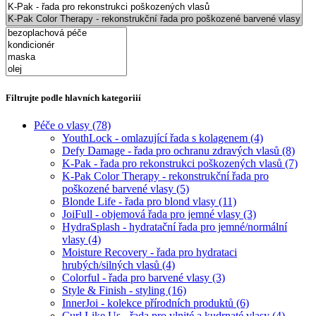
Filtrujte podle hlavních kategoriií
Péče o vlasy
(78)
YouthLock - omlazující řada s kolagenem
(4)
Defy Damage - řada pro ochranu zdravých vlasů
(8)
K-Pak - řada pro rekonstrukci poškozených vlasů
(7)
K-Pak Color Therapy - rekonstrukční řada pro
poškozené barvené vlasy
(5)
Blonde Life - řada pro blond vlasy
(11)
JoiFull - objemová řada pro jemné vlasy
(3)
HydraSplash - hydratační řada pro jemné/normální
vlasy
(4)
Moisture Recovery - řada pro hydrataci
hrubých/silných vlasů
(4)
Colorful - řada pro barvené vlasy
(3)
Style & Finish - styling
(16)
InnerJoi - kolekce přírodních produktů
(6)
Curl Like Us - řada pro vlnité a kudrnaté vlasy
(4)