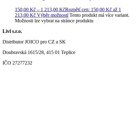
150,00
Kč
–
1 213,00
Kč
Rozpětí cen: 150,00 Kč až 1
213,00 Kč
Výběr možností
Tento produkt má více variant.
Možnosti lze vybrat na stránce produktu
Livl s.r.o.
Distributor JOICO pro CZ a SK
Doubravská 1615/28, 415 01 Teplice
IČO 27277232