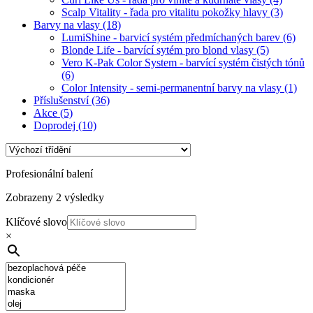
Scalp Vitality - řada pro vitalitu pokožky hlavy
(3)
Barvy na vlasy
(18)
LumiShine - barvicí systém předmíchaných barev
(6)
Blonde Life - barvící sytém pro blond vlasy
(5)
Vero K-Pak Color System - barvící systém čistých tónů
(6)
Color Intensity - semi-permanentní barvy na vlasy
(1)
Příslušenství
(36)
Akce
(5)
Doprodej
(10)
Profesionální balení
Zobrazeny 2 výsledky
Klíčové slovo
×