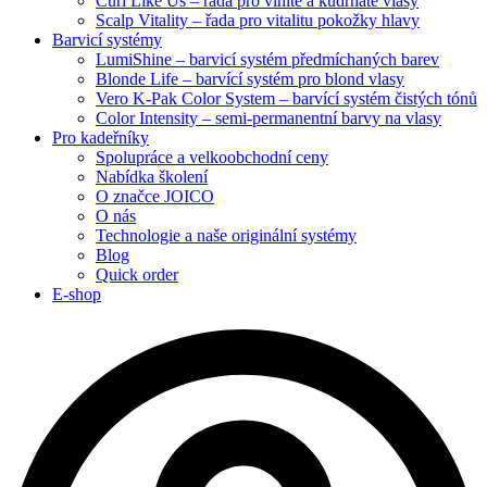
Curl Like Us – řada pro vlnité a kudrnaté vlasy
Scalp Vitality – řada pro vitalitu pokožky hlavy
Barvicí systémy
LumiShine – barvicí systém předmíchaných barev
Blonde Life – barvící systém pro blond vlasy
Vero K-Pak Color System – barvící systém čistých tónů
Color Intensity – semi-permanentní barvy na vlasy
Pro kadeřníky
Spolupráce a velkoobchodní ceny
Nabídka školení
O značce JOICO
O nás
Technologie a naše originální systémy
Blog
Quick order
E-shop