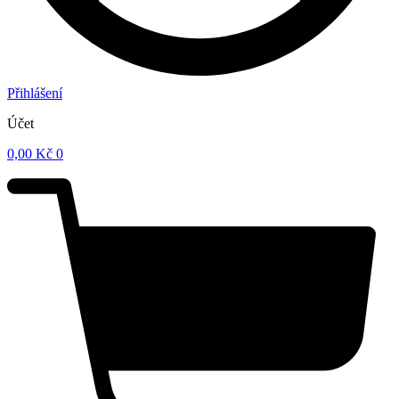
Přihlášení
Účet
0,00
Kč
0