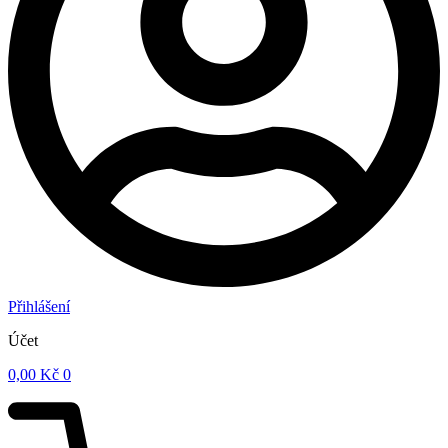
Přihlášení
Účet
0,00
Kč
0