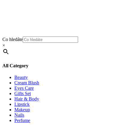
Co hledáte
×
All Category
Beauty
Cream Blush
Eyes Care
Gifts Set
Hair & Body
Lipstick
Makeup
Nails
Perfume