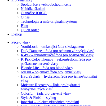
Pro kadeřníky
Spolupráce a velkoobchodní ceny
Nabídka školení
O značce JOICO
O nás
Technologie a naše originální systémy
Blog
Quick order
E-shop
Péče o vlasy
YouthLock – omlazující řada s kolagenem
Defy Damage – řada pro ochranu zdravých vlasů
K-Pak – rekonstrukční řada pro poškozené vlasy
K-Pak Color Therapy – rekonstrukční řada pro
poškozené barvené vlasy
Blonde Life – řada pro blond vlasy
JoiFull – objemová řada pro jemné vlasy
HydraSplash – hydratační řada pro jemné/normální
vlasy
Moisture Recovery – řada pro hydrataci
hrubých/silných vlasů
Colorful – řada pro barvené vlasy
Style & Finish – styling
InnerJoi – kolekce přírodních produktů