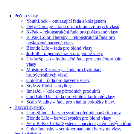
Péče o vlasy
YouthLock – omlazující řada s kolagenem
Defy Damage – řada pro ochranu zdravých vlasů
K-Pak – rekonstrukční řada pro poškozené vlasy
K-Pak Color Therapy – rekonstrukční řada pro
poškozené barvené vlasy
Blonde Life – řada pro blond vlasy
JoiFull – objemová řada pro jemné vlasy
HydraSplash – hydratační řada pro jemné/normální
vlasy
Moisture Recovery – řada pro hydrataci
hrubých/silných vlasů
Colorful – řada pro barvené vlasy
Style & Finish – styling
InnerJoi – kolekce přírodních produktů
Curl Like Us – řada pro vlnité a kudrnaté vlasy
Scalp Vitality – řada pro vitalitu pokožky hlavy
Barvicí systémy
LumiShine – barvicí systém předmíchaných barev
Blonde Life – barvící systém pro blond vlasy
Vero K-Pak Color System – barvící systém čistých tónů
Color Intensity – semi-permanentní barvy na vlasy