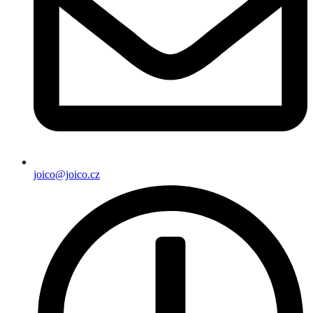
joico@joico.cz