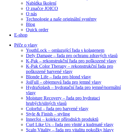
Nabídka školení
O značce JOICO
O nás
Technologie a naše originální systémy
Blog
Quick order
E-shop
Péče o vlasy
YouthLock – omlazující řada s kolagenem
Defy Damage – řada pro ochranu zdravých vlasů
K-Pak – rekonstrukční řada pro poškozené vlasy
K-Pak Color Therapy – rekonstrukční řada pro
poškozené barvené vlasy
Blonde Life – řada pro blond vlasy
JoiFull – objemová řada pro jemné vlasy
HydraSplash – hydratační řada pro jemné/normální
vlasy
Moisture Recovery – řada pro hydrataci
hrubých/silných vlasů
Colorful – řada pro barvené vlasy
Style & Finish – styling
InnerJoi – kolekce přírodních produktů
Curl Like Us – řada pro vlnité a kudrnaté vlasy
Scalp Vitality – řada pro vitalitu pokožky hlavy