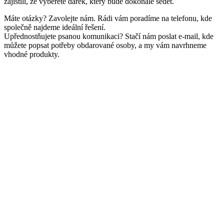
zajistili, že vyberete dárek, který bude dokonale sedět.
Máte otázky? Zavolejte nám. Rádi vám poradíme na telefonu, kde
společně najdeme ideální řešení.
Upřednostňujete psanou komunikaci? Stačí nám poslat e-mail, kde
můžete popsat potřeby obdarované osoby, a my vám navrhneme
vhodné produkty.