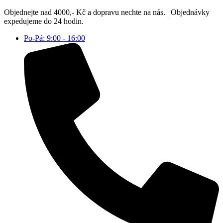
Přejít
Objednejte nad 4000,- Kč a dopravu nechte na nás. | Objednávky
k
expedujeme do 24 hodin.
obsahu
Po-Pá: 9:00 - 16:00