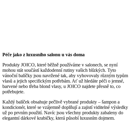
Péče jako z luxusního salonu u vás doma
Produkty JOICO, které běžně používáme v salonech, se nyní
mohou stát součástí každodenní rutiny vašich blízkých. Tyto
vánoční balíčky jsou navržené tak, aby vyhovovaly různým typům
vlasů a jejich specifickým potřebám. Ať už hledáte péči o jemné,
barvené nebo třeba blond vlasy, u JOICO najdete přesně to, co
potřebujete.
Každý balíček obsahuje pečlivě vybrané produkty – šampon a
kondicionér, které se vzájemně doplňují a zajistí viditelné výsledky
už po prvním použití. Navíc jsou všechny produkty zabaleny do
elegantní dárkové krabičky, která působí luxusním dojmem.