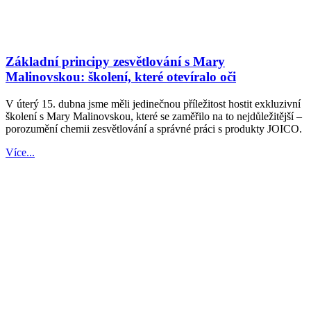
Základní principy zesvětlování s Mary
Malinovskou: školení, které otevíralo oči
V úterý 15. dubna jsme měli jedinečnou příležitost hostit exkluzivní
školení s Mary Malinovskou, které se zaměřilo na to nejdůležitější –
porozumění chemii zesvětlování a správné práci s produkty JOICO.
Více...