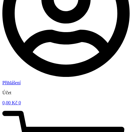
Přihlášení
Účet
0,00
Kč
0