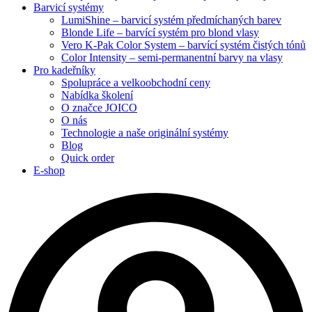
Barvicí systémy
LumiShine – barvicí systém předmíchaných barev
Blonde Life – barvící systém pro blond vlasy
Vero K-Pak Color System – barvící systém čistých tónů
Color Intensity – semi-permanentní barvy na vlasy
Pro kadeřníky
Spolupráce a velkoobchodní ceny
Nabídka školení
O značce JOICO
O nás
Technologie a naše originální systémy
Blog
Quick order
E-shop