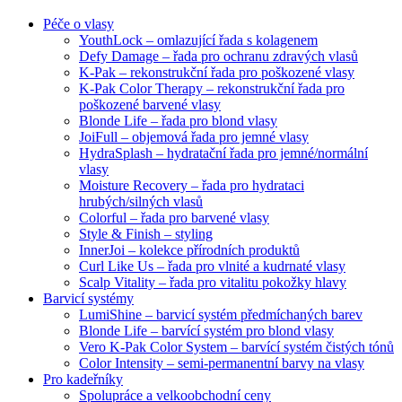
Péče o vlasy
YouthLock – omlazující řada s kolagenem
Defy Damage – řada pro ochranu zdravých vlasů
K-Pak – rekonstrukční řada pro poškozené vlasy
K-Pak Color Therapy – rekonstrukční řada pro
poškozené barvené vlasy
Blonde Life – řada pro blond vlasy
JoiFull – objemová řada pro jemné vlasy
HydraSplash – hydratační řada pro jemné/normální
vlasy
Moisture Recovery – řada pro hydrataci
hrubých/silných vlasů
Colorful – řada pro barvené vlasy
Style & Finish – styling
InnerJoi – kolekce přírodních produktů
Curl Like Us – řada pro vlnité a kudrnaté vlasy
Scalp Vitality – řada pro vitalitu pokožky hlavy
Barvicí systémy
LumiShine – barvicí systém předmíchaných barev
Blonde Life – barvící systém pro blond vlasy
Vero K-Pak Color System – barvící systém čistých tónů
Color Intensity – semi-permanentní barvy na vlasy
Pro kadeřníky
Spolupráce a velkoobchodní ceny