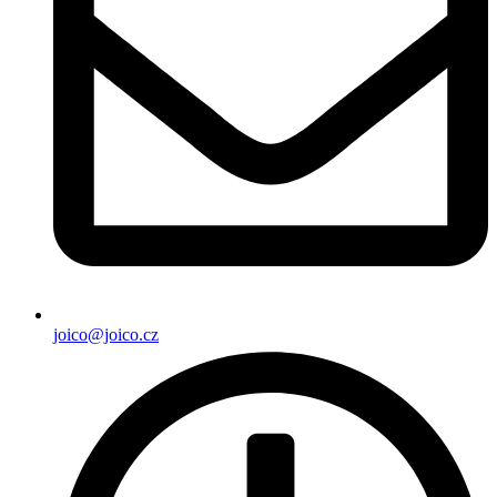
joico@joico.cz