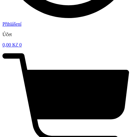
Přihlášení
Účet
0,00
Kč
0