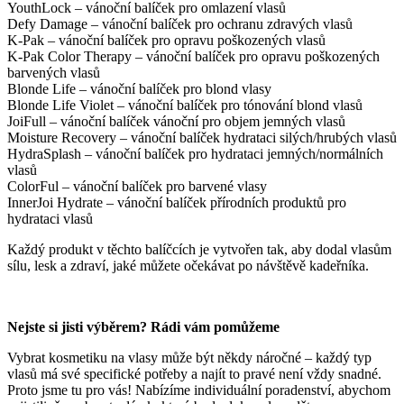
YouthLock – vánoční balíček pro omlazení vlasů
Defy Damage – vánoční balíček pro ochranu zdravých vlasů
K-Pak – vánoční balíček pro opravu poškozených vlasů
K-Pak Color Therapy – vánoční balíček pro opravu poškozených
barvených vlasů
Blonde Life – vánoční balíček pro blond vlasy
Blonde Life Violet – vánoční balíček pro tónování blond vlasů
JoiFull – vánoční balíček vánoční pro objem jemných vlasů
Moisture Recovery – vánoční balíček hydrataci silých/hrubých vlasů
HydraSplash – vánoční balíček pro hydrataci jemných/normálních
vlasů
ColorFul – vánoční balíček pro barvené vlasy
InnerJoi Hydrate – vánoční balíček přírodních produktů pro
hydrataci vlasů
Každý produkt v těchto balíčcích je vytvořen tak, aby dodal vlasům
sílu, lesk a zdraví, jaké můžete očekávat po návštěvě kadeřníka.
Nejste si jisti výběrem? Rádi vám pomůžeme
Vybrat kosmetiku na vlasy může být někdy náročné – každý typ
vlasů má své specifické potřeby a najít to pravé není vždy snadné.
Proto jsme tu pro vás! Nabízíme individuální poradenství, abychom