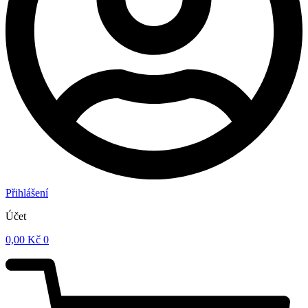
Přihlášení
Účet
0,00
Kč
0