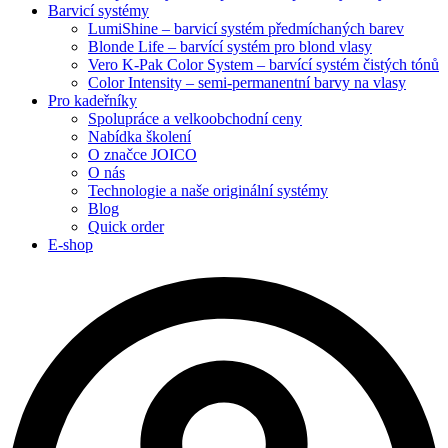
Barvicí systémy
LumiShine – barvicí systém předmíchaných barev
Blonde Life – barvící systém pro blond vlasy
Vero K-Pak Color System – barvící systém čistých tónů
Color Intensity – semi-permanentní barvy na vlasy
Pro kadeřníky
Spolupráce a velkoobchodní ceny
Nabídka školení
O značce JOICO
O nás
Technologie a naše originální systémy
Blog
Quick order
E-shop