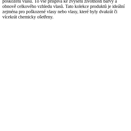
poškození vlasů. To vše přispívá ke zvýšení životnosti barvy a
obnově celkového vzhledu vlasů. Tato kolekce produktů je ideální
zejména pro poškozené vlasy nebo vlasy, které byly dvakrát či
vícekrát chemicky ošetřeny.