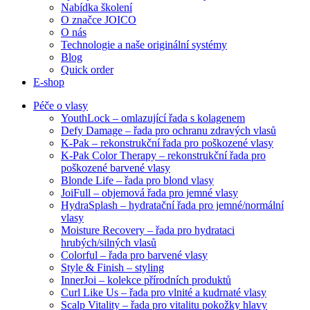
Nabídka školení
O značce JOICO
O nás
Technologie a naše originální systémy
Blog
Quick order
E-shop
Péče o vlasy
YouthLock – omlazující řada s kolagenem
Defy Damage – řada pro ochranu zdravých vlasů
K-Pak – rekonstrukční řada pro poškozené vlasy
K-Pak Color Therapy – rekonstrukční řada pro
poškozené barvené vlasy
Blonde Life – řada pro blond vlasy
JoiFull – objemová řada pro jemné vlasy
HydraSplash – hydratační řada pro jemné/normální
vlasy
Moisture Recovery – řada pro hydrataci
hrubých/silných vlasů
Colorful – řada pro barvené vlasy
Style & Finish – styling
InnerJoi – kolekce přírodních produktů
Curl Like Us – řada pro vlnité a kudrnaté vlasy
Scalp Vitality – řada pro vitalitu pokožky hlavy