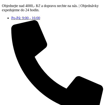
Přejít
Objednejte nad 4000,- Kč a dopravu nechte na nás. | Objednávky
k
expedujeme do 24 hodin.
obsahu
Po-Pá: 9:00 - 16:00