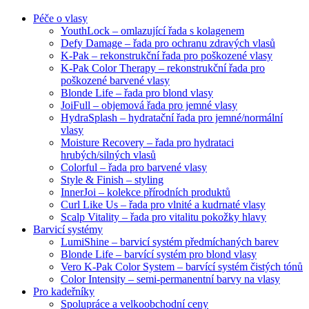
Péče o vlasy
YouthLock – omlazující řada s kolagenem
Defy Damage – řada pro ochranu zdravých vlasů
K-Pak – rekonstrukční řada pro poškozené vlasy
K-Pak Color Therapy – rekonstrukční řada pro
poškozené barvené vlasy
Blonde Life – řada pro blond vlasy
JoiFull – objemová řada pro jemné vlasy
HydraSplash – hydratační řada pro jemné/normální
vlasy
Moisture Recovery – řada pro hydrataci
hrubých/silných vlasů
Colorful – řada pro barvené vlasy
Style & Finish – styling
InnerJoi – kolekce přírodních produktů
Curl Like Us – řada pro vlnité a kudrnaté vlasy
Scalp Vitality – řada pro vitalitu pokožky hlavy
Barvicí systémy
LumiShine – barvicí systém předmíchaných barev
Blonde Life – barvící systém pro blond vlasy
Vero K-Pak Color System – barvící systém čistých tónů
Color Intensity – semi-permanentní barvy na vlasy
Pro kadeřníky
Spolupráce a velkoobchodní ceny