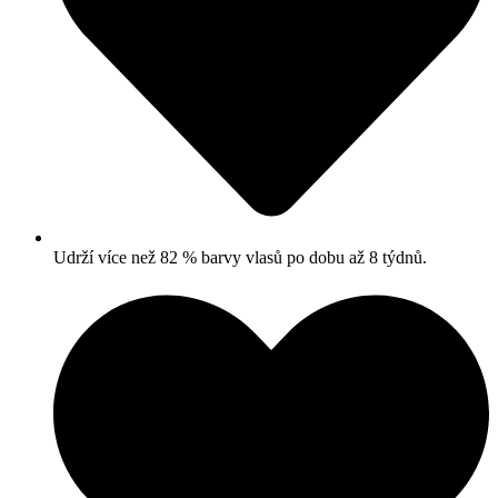
Udrží více než 82 % barvy vlasů po dobu až 8 týdnů.