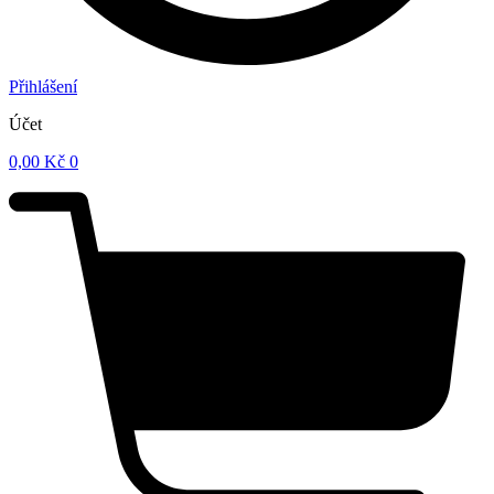
Přihlášení
Účet
0,00
Kč
0