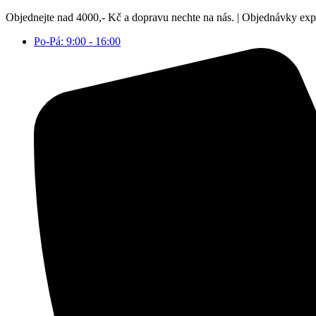
Přejít
Objednejte nad 4000,- Kč a dopravu nechte na nás. | Objednávky ex
k
Po-Pá: 9:00 - 16:00
obsahu