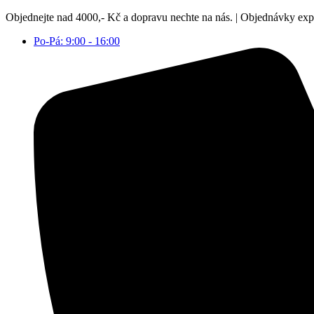
Přejít
Objednejte nad 4000,- Kč a dopravu nechte na nás. | Objednávky ex
k
Po-Pá: 9:00 - 16:00
obsahu