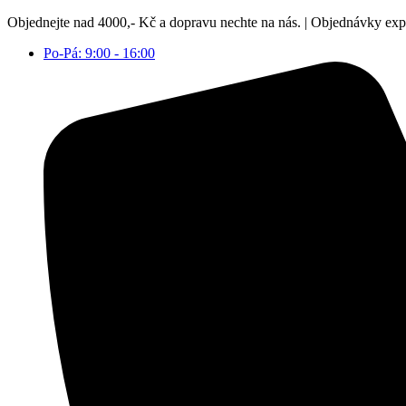
Přejít
Objednejte nad 4000,- Kč a dopravu nechte na nás. | Objednávky ex
k
Po-Pá: 9:00 - 16:00
obsahu