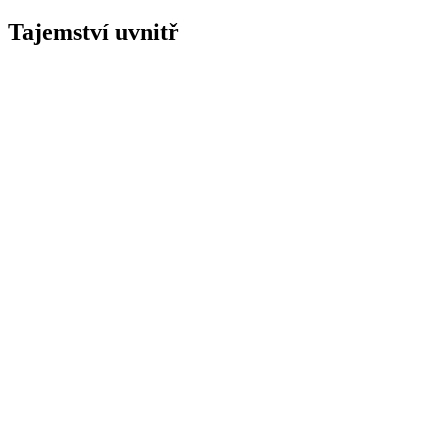
pro
blond
Tajemství uvnitř
vlasy
quanti