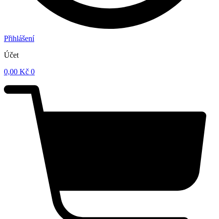
Přihlášení
Účet
0,00
Kč
0