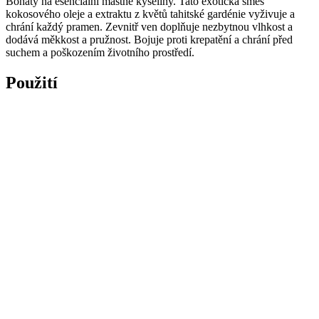
Bohatý na esenciální mastné kyseliny. Tato exotická směs
kokosového oleje a extraktu z květů tahitské gardénie vyživuje a
chrání každý pramen. Zevnitř ven doplňuje nezbytnou vlhkost a
dodává měkkost a pružnost. Bojuje proti krepatění a chrání před
suchem a poškozením životního prostředí.
Použití