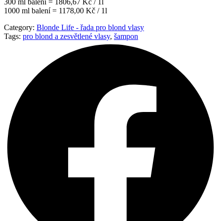
300 ml balení = 1806,67 Kč / 1l
1000 ml balení = 1178,00 Kč / 1l
Category:
Blonde Life - řada pro blond vlasy
Tags:
pro blond a zesvětlené vlasy
,
šampon