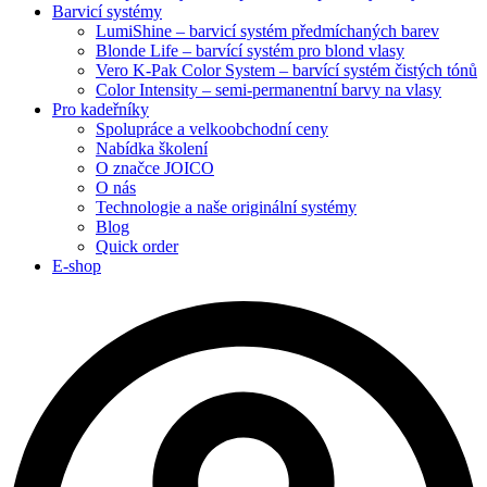
Barvicí systémy
LumiShine – barvicí systém předmíchaných barev
Blonde Life – barvící systém pro blond vlasy
Vero K-Pak Color System – barvící systém čistých tónů
Color Intensity – semi-permanentní barvy na vlasy
Pro kadeřníky
Spolupráce a velkoobchodní ceny
Nabídka školení
O značce JOICO
O nás
Technologie a naše originální systémy
Blog
Quick order
E-shop