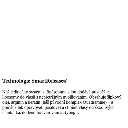
Technologie SmartRelease®
Náš jedinečný systém s třínásobnou silou dodává prospěšné
liposomy do vlasů s nepřetržitým uvolňováním. Obsahuje šípkový
olej, arginin a keratin (náš původní komplex Quadramine) – a
pomáhá tak opravovat, posilovat a chránit vlasy od škodlivých
účinků každodenního tvarování a stylingu.