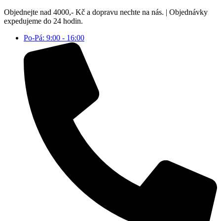
Přejít
Objednejte nad 4000,- Kč a dopravu nechte na nás. | Objednávky
k
expedujeme do 24 hodin.
obsahu
Po-Pá: 9:00 - 16:00