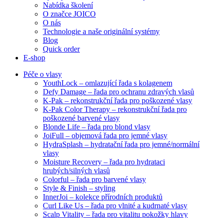
Nabídka školení
O značce JOICO
O nás
Technologie a naše originální systémy
Blog
Quick order
E-shop
Péče o vlasy
YouthLock – omlazující řada s kolagenem
Defy Damage – řada pro ochranu zdravých vlasů
K-Pak – rekonstrukční řada pro poškozené vlasy
K-Pak Color Therapy – rekonstrukční řada pro
poškozené barvené vlasy
Blonde Life – řada pro blond vlasy
JoiFull – objemová řada pro jemné vlasy
HydraSplash – hydratační řada pro jemné/normální
vlasy
Moisture Recovery – řada pro hydrataci
hrubých/silných vlasů
Colorful – řada pro barvené vlasy
Style & Finish – styling
InnerJoi – kolekce přírodních produktů
Curl Like Us – řada pro vlnité a kudrnaté vlasy
Scalp Vitality – řada pro vitalitu pokožky hlavy