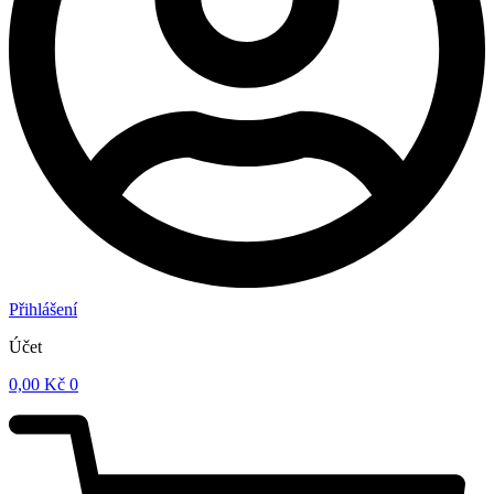
Přihlášení
Účet
0,00
Kč
0