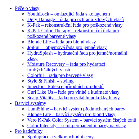
Péče o vlasy
YouthLock – omlazující řada s kolagenem
Defy Damage – řada pro ochranu zdravých vlasů
K-Pak – rekonstrukční řada pro poškozené vlasy
K-Pak Color Therapy – rekonstrukční řada pro
poškozené barvené vlasy
Blonde Life – řada pro blond vlasy
JoiFull – objemová řada pro jemné vlasy
HydraSplash – hydratační řada pro jemné/normální
vlasy
Moisture Recovery – řada pro hydrataci
hrubých/silných vlasů
Colorful – řada pro barvené vlasy
Style & Finish – styling
InnerJoi – kolekce přírodních produktů
Curl Like Us – řada pro vlnité a kudrnaté vlasy
Scalp Vitality – řada pro vitalitu pokožky hlavy
Barvicí systémy
LumiShine – barvicí systém předmíchaných barev
Blonde Life – barvící systém pro blond vlasy
Vero K-Pak Color System – barvící systém čistých tónů
Color Intensity – semi-permanentní barvy na vlasy
Pro kadeřníky
Spolupráce a velkoobchodní ceny