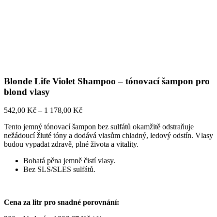
Blonde Life Violet Shampoo – tónovací šampon pro
blond vlasy
Rozpětí
542,00
Kč
–
1 178,00
Kč
cen:
Tento jemný tónovací šampon bez sulfátů okamžitě odstraňuje
542,00 Kč
nežádoucí žluté tóny a dodává vlasům chladný, ledový odstín. Vlasy
až
budou vypadat zdravě, plné života a vitality.
1
178,00 Kč
Bohatá pěna jemně čistí vlasy.
Bez SLS/SLES sulfátů.
Cena za litr pro snadné porovnání: