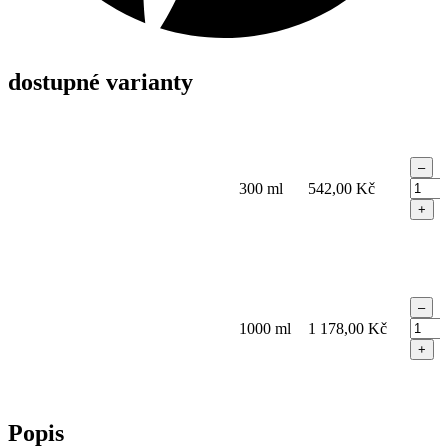
dostupné varianty
–
Blond
300 ml
542,00
Kč
Life
+
Violet
Sham
–
tónov
šamp
–
pro
Blond
1000 ml
1 178,00
Kč
blond
Life
vlasy
+
Violet
quanti
Sham
–
tónov
Popis
šamp