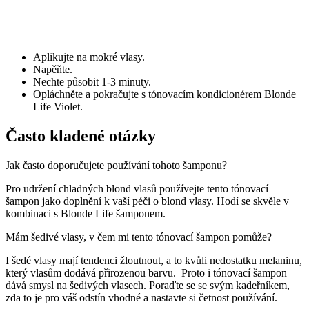
Aplikujte na mokré vlasy.
Napěňte.
Nechte působit 1-3 minuty.
Opláchněte a pokračujte s tónovacím kondicionérem Blonde
Life Violet.
Často kladené otázky
Jak často doporučujete používání tohoto šamponu?
Pro udržení chladných blond vlasů používejte tento tónovací
šampon jako doplnění k vaší péči o blond vlasy. Hodí se skvěle v
kombinaci s Blonde Life šamponem.
Mám šedivé vlasy, v čem mi tento tónovací šampon pomůže?
I šedé vlasy mají tendenci žloutnout, a to kvůli nedostatku melaninu,
který vlasům dodává přirozenou barvu. Proto i tónovací šampon
dává smysl na šedivých vlasech. Poraďte se se svým kadeřníkem,
zda to je pro váš odstín vhodné a nastavte si četnost používání.