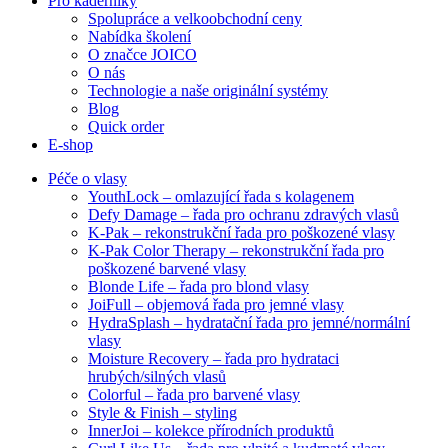
Pro kadeřníky
Spolupráce a velkoobchodní ceny
Nabídka školení
O značce JOICO
O nás
Technologie a naše originální systémy
Blog
Quick order
E-shop
Péče o vlasy
YouthLock – omlazující řada s kolagenem
Defy Damage – řada pro ochranu zdravých vlasů
K-Pak – rekonstrukční řada pro poškozené vlasy
K-Pak Color Therapy – rekonstrukční řada pro
poškozené barvené vlasy
Blonde Life – řada pro blond vlasy
JoiFull – objemová řada pro jemné vlasy
HydraSplash – hydratační řada pro jemné/normální
vlasy
Moisture Recovery – řada pro hydrataci
hrubých/silných vlasů
Colorful – řada pro barvené vlasy
Style & Finish – styling
InnerJoi – kolekce přírodních produktů