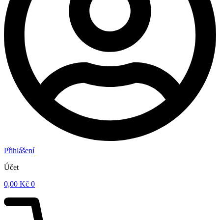
Přihlášení
Účet
0,00
Kč
0