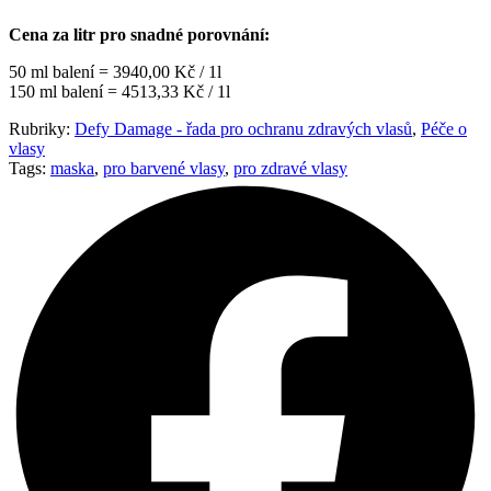
Cena za litr pro snadné porovnání:
50 ml balení = 3940,00 Kč / 1l
150 ml balení = 4513,33 Kč / 1l
Rubriky:
Defy Damage - řada pro ochranu zdravých vlasů
,
Péče o
vlasy
Tags:
maska
,
pro barvené vlasy
,
pro zdravé vlasy