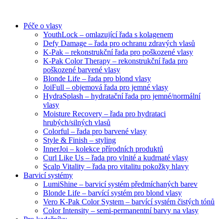
Péče o vlasy
YouthLock – omlazující řada s kolagenem
Defy Damage – řada pro ochranu zdravých vlasů
K-Pak – rekonstrukční řada pro poškozené vlasy
K-Pak Color Therapy – rekonstrukční řada pro
poškozené barvené vlasy
Blonde Life – řada pro blond vlasy
JoiFull – objemová řada pro jemné vlasy
HydraSplash – hydratační řada pro jemné/normální
vlasy
Moisture Recovery – řada pro hydrataci
hrubých/silných vlasů
Colorful – řada pro barvené vlasy
Style & Finish – styling
InnerJoi – kolekce přírodních produktů
Curl Like Us – řada pro vlnité a kudrnaté vlasy
Scalp Vitality – řada pro vitalitu pokožky hlavy
Barvicí systémy
LumiShine – barvicí systém předmíchaných barev
Blonde Life – barvící systém pro blond vlasy
Vero K-Pak Color System – barvící systém čistých tónů
Color Intensity – semi-permanentní barvy na vlasy