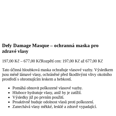
Defy Damage Masque – ochranná maska pro
zdravé vlasy
197,00
Kč
–
677,00
Kč
Rozpětí cen: 197,00 Kč až 677,00 Kč
Tato účinná hloubková maska ochraňuje vlasové vazby. Výsledkem
jsou méně lámavé vlasy, ochráněné před škodlivými vlivy okolního
prostředí s ohromujícím leskem a hebkostí.
Pomáhá obnovit poškozené vlasové vazby.
Hluboce hydratuje vlasy, aniž by je zatížil.
Výsledky již po prvním použití.
Proaktivně buduje odolnost vlasů proti poškození.
Zanechává vlasy měkké, lesklé a zdravě vypadající.