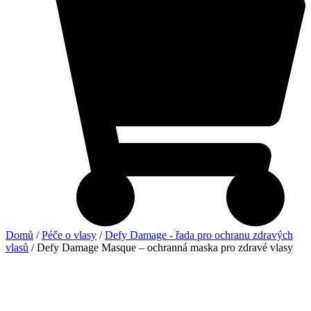
Domů
/
Péče o vlasy
/
Defy Damage - řada pro ochranu zdravých
vlasů
/ Defy Damage Masque – ochranná maska pro zdravé vlasy