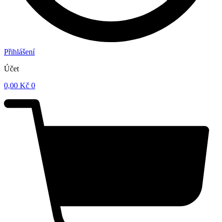
Přihlášení
Účet
0,00
Kč
0