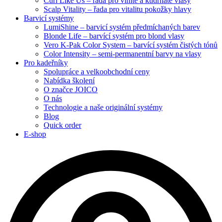
Curl Like Us – řada pro vlnité a kudrnaté vlasy
Scalp Vitality – řada pro vitalitu pokožky hlavy
Barvicí systémy
LumiShine – barvicí systém předmíchaných barev
Blonde Life – barvící systém pro blond vlasy
Vero K-Pak Color System – barvící systém čistých tónů
Color Intensity – semi-permanentní barvy na vlasy
Pro kadeřníky
Spolupráce a velkoobchodní ceny
Nabídka školení
O značce JOICO
O nás
Technologie a naše originální systémy
Blog
Quick order
E-shop