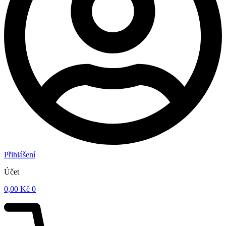
Přihlášení
Účet
0,00
Kč
0