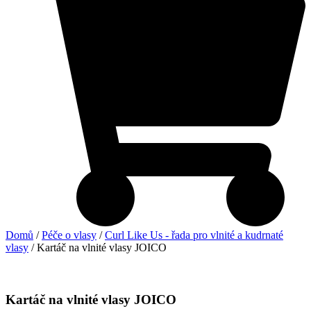
Domů
/
Péče o vlasy
/
Curl Like Us - řada pro vlnité a kudrnaté
vlasy
/ Kartáč na vlnité vlasy JOICO
Kartáč na vlnité vlasy JOICO