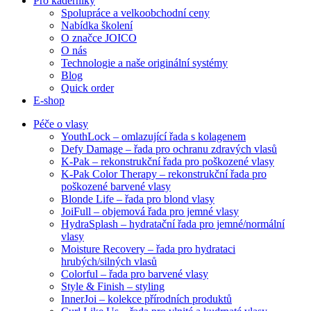
Pro kadeřníky
Spolupráce a velkoobchodní ceny
Nabídka školení
O značce JOICO
O nás
Technologie a naše originální systémy
Blog
Quick order
E-shop
Péče o vlasy
YouthLock – omlazující řada s kolagenem
Defy Damage – řada pro ochranu zdravých vlasů
K-Pak – rekonstrukční řada pro poškozené vlasy
K-Pak Color Therapy – rekonstrukční řada pro
poškozené barvené vlasy
Blonde Life – řada pro blond vlasy
JoiFull – objemová řada pro jemné vlasy
HydraSplash – hydratační řada pro jemné/normální
vlasy
Moisture Recovery – řada pro hydrataci
hrubých/silných vlasů
Colorful – řada pro barvené vlasy
Style & Finish – styling
InnerJoi – kolekce přírodních produktů