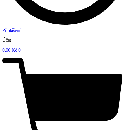
Přihlášení
Účet
0,00
Kč
0