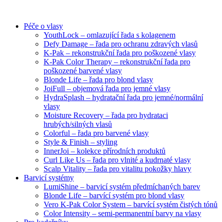
Péče o vlasy
YouthLock – omlazující řada s kolagenem
Defy Damage – řada pro ochranu zdravých vlasů
K-Pak – rekonstrukční řada pro poškozené vlasy
K-Pak Color Therapy – rekonstrukční řada pro
poškozené barvené vlasy
Blonde Life – řada pro blond vlasy
JoiFull – objemová řada pro jemné vlasy
HydraSplash – hydratační řada pro jemné/normální
vlasy
Moisture Recovery – řada pro hydrataci
hrubých/silných vlasů
Colorful – řada pro barvené vlasy
Style & Finish – styling
InnerJoi – kolekce přírodních produktů
Curl Like Us – řada pro vlnité a kudrnaté vlasy
Scalp Vitality – řada pro vitalitu pokožky hlavy
Barvicí systémy
LumiShine – barvicí systém předmíchaných barev
Blonde Life – barvící systém pro blond vlasy
Vero K-Pak Color System – barvící systém čistých tónů
Color Intensity – semi-permanentní barvy na vlasy