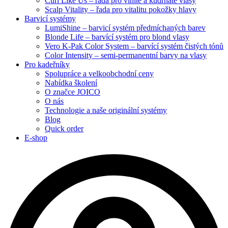
Curl Like Us – řada pro vlnité a kudrnaté vlasy
Scalp Vitality – řada pro vitalitu pokožky hlavy
Barvicí systémy
LumiShine – barvicí systém předmíchaných barev
Blonde Life – barvící systém pro blond vlasy
Vero K-Pak Color System – barvící systém čistých tónů
Color Intensity – semi-permanentní barvy na vlasy
Pro kadeřníky
Spolupráce a velkoobchodní ceny
Nabídka školení
O značce JOICO
O nás
Technologie a naše originální systémy
Blog
Quick order
E-shop