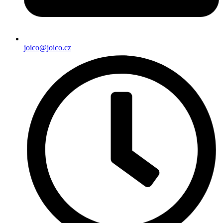
joico@joico.cz