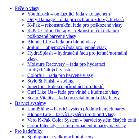
Péče o vlasy
YouthLock – omlazující řada s kolagenem
Defy Damage – řada pro ochranu zdravých vlasů
K-Pak – rekonstrukční řada pro poškozené vlasy
K-Pak Color Therapy – rekonstrukční řada pro
poškozené barvené vlasy
Blonde Life – řada pro blond vlasy
JoiFull – objemová řada pro jemné vlasy
HydraSplash – hydratační řada pro jemné/normální
vlasy
Moisture Recovery – řada pro hydrataci
hrubých/silných vlasů
Colorful – řada pro barvené vlasy
Style & Finish – styling
InnerJoi – kolekce přírodních produktů
Curl Like Us – řada pro vlnité a kudrnaté vlasy
Scalp Vitality – řada pro vitalitu pokožky hlavy
Barvicí systémy
LumiShine – barvicí systém předmíchaných barev
Blonde Life – barvící systém pro blond vlasy
Vero K-Pak Color System – barvící systém čistých tónů
Color Intensity – semi-permanentní barvy na vlasy
Pro kadeřníky
Spolupráce a velkoobchodní ceny