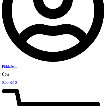
Přihlášení
Účet
0,00
Kč
0