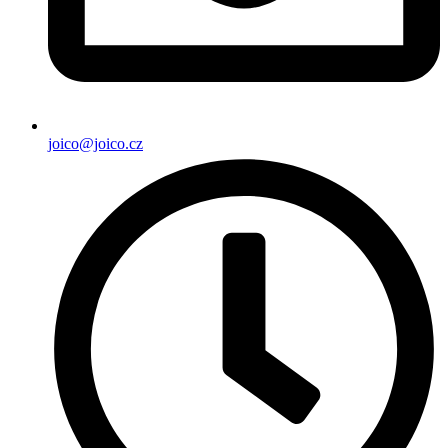
joico@joico.cz