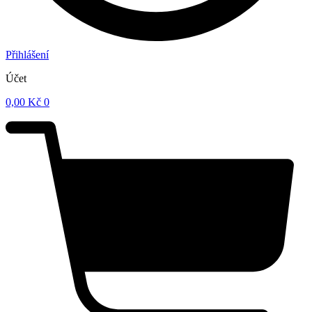
Přihlášení
Účet
0,00
Kč
0