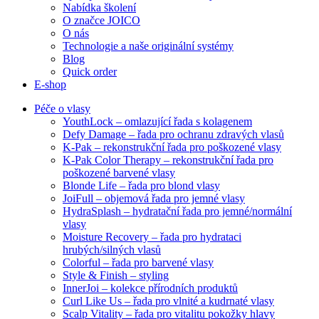
Nabídka školení
O značce JOICO
O nás
Technologie a naše originální systémy
Blog
Quick order
E-shop
Péče o vlasy
YouthLock – omlazující řada s kolagenem
Defy Damage – řada pro ochranu zdravých vlasů
K-Pak – rekonstrukční řada pro poškozené vlasy
K-Pak Color Therapy – rekonstrukční řada pro
poškozené barvené vlasy
Blonde Life – řada pro blond vlasy
JoiFull – objemová řada pro jemné vlasy
HydraSplash – hydratační řada pro jemné/normální
vlasy
Moisture Recovery – řada pro hydrataci
hrubých/silných vlasů
Colorful – řada pro barvené vlasy
Style & Finish – styling
InnerJoi – kolekce přírodních produktů
Curl Like Us – řada pro vlnité a kudrnaté vlasy
Scalp Vitality – řada pro vitalitu pokožky hlavy