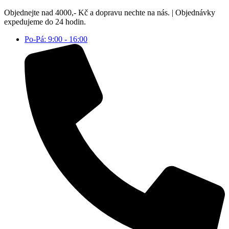
Přejít
Objednejte nad 4000,- Kč a dopravu nechte na nás. | Objednávky
k
expedujeme do 24 hodin.
obsahu
Po-Pá: 9:00 - 16:00