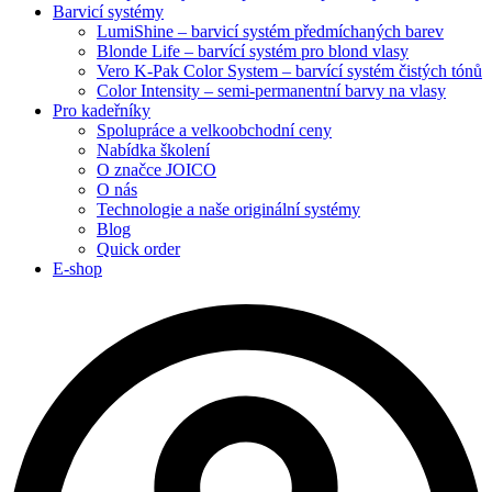
Barvicí systémy
LumiShine – barvicí systém předmíchaných barev
Blonde Life – barvící systém pro blond vlasy
Vero K-Pak Color System – barvící systém čistých tónů
Color Intensity – semi-permanentní barvy na vlasy
Pro kadeřníky
Spolupráce a velkoobchodní ceny
Nabídka školení
O značce JOICO
O nás
Technologie a naše originální systémy
Blog
Quick order
E-shop