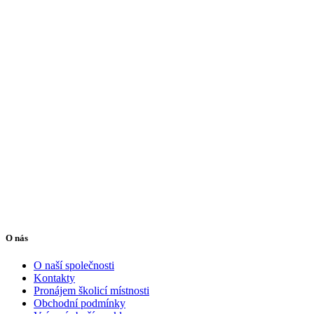
O nás
O naší společnosti
Kontakty
Pronájem školicí místnosti
Obchodní podmínky