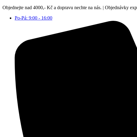
Přejít
Objednejte nad 4000,- Kč a dopravu nechte na nás. | Objednávky ex
k
Po-Pá: 9:00 - 16:00
obsahu