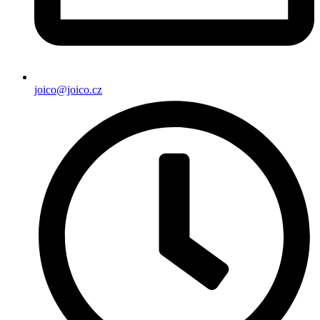
joico@joico.cz