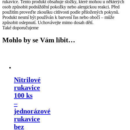
rukavice. Tento produkt obsahuje složky, které mohou u některých
osob způsobit podráždění pokožky nebo alergickou reakci. Před
použitím proveďte zkoušku citlivosti podle přiložených pokynů.
Produkt nesmí být používán k barvení řas nebo obočí – může
způsobit oslepnutí. Uchovávejte mimo dosah dětí.
Také doporučujeme
Mohlo by se Vám líbit…
Nitrilové
rukavice
100 ks
–
jednorázové
rukavice
bez