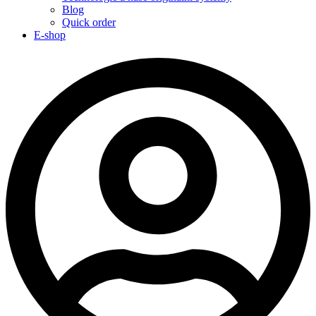
Blog
Quick order
E-shop