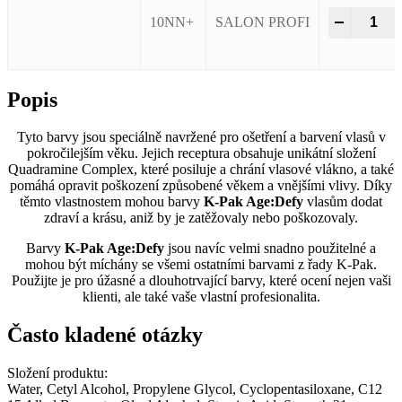
Vero K-P
–
+
10NN+
SALON PROFI
Popis
Tyto barvy jsou speciálně navržené pro ošetření a barvení vlasů v
pokročilejším věku. Jejich receptura obsahuje unikátní složení
Quadramine Complex, které posiluje a chrání vlasové vlákno, a také
pomáhá opravit poškození způsobené věkem a vnějšími vlivy. Díky
těmto vlastnostem mohou barvy
K-Pak Age:Defy
vlasům dodat
zdraví a krásu, aniž by je zatěžovaly nebo poškozovaly.
Barvy
K-Pak Age:Defy
jsou navíc velmi snadno použitelné a
mohou být míchány se všemi ostatními barvami z řady K-Pak.
Použijte je pro úžasné a dlouhotrvající barvy, které ocení nejen vaši
klienti, ale také vaše vlastní profesionalita.
Často kladené otázky
Složení produktu:
Water, Cetyl Alcohol, Propylene Glycol, Cyclopentasiloxane, C12