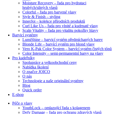
Moisture Recovery – řada pro hydrataci
hrubých/silných vlasů
Colorful – řada pro barvené vlasy
Style & Finish – styling
InnerJoi – kolekce přírodních produktů
Curl Like Us – řada pro vlnité a kudrnaté vlasy
Scalp Vitality – řada pro vitalitu pokožky hlavy
Barvicí systémy
LumiShine – barvicí systém předmíchaných barev
Blonde Life – barvící systém pro blond vlasy
Vero K-Pak Color System – barvící systém čistých tónů
Color Intensity – semi-permanentní barvy na vlasy
Pro kadeřníky
Spolupráce a velkoobchodní ceny
Nabídka školení
O značce JOICO
O nás
Technologie a naše originální systémy
Blog
Quick order
E-shop
Péče o vlasy
YouthLock – omlazující řada s kolagenem
Defy Damage – řada pro ochranu zdravých vlasů