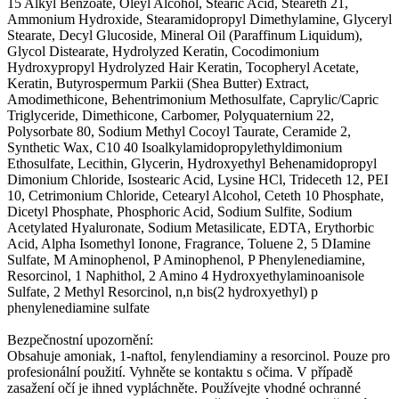
15 Alkyl Benzoate, Oleyl Alcohol, Stearic Acid, Steareth 21,
Ammonium Hydroxide, Stearamidopropyl Dimethylamine, Glyceryl
Stearate, Decyl Glucoside, Mineral Oil (Paraffinum Liquidum),
Glycol Distearate, Hydrolyzed Keratin, Cocodimonium
Hydroxypropyl Hydrolyzed Hair Keratin, Tocopheryl Acetate,
Keratin, Butyrospermum Parkii (Shea Butter) Extract,
Amodimethicone, Behentrimonium Methosulfate, Caprylic/Capric
Triglyceride, Dimethicone, Carbomer, Polyquaternium 22,
Polysorbate 80, Sodium Methyl Cocoyl Taurate, Ceramide 2,
Synthetic Wax, C10 40 Isoalkylamidopropylethyldimonium
Ethosulfate, Lecithin, Glycerin, Hydroxyethyl Behenamidopropyl
Dimonium Chloride, Isostearic Acid, Lysine HCl, Trideceth 12, PEI
10, Cetrimonium Chloride, Cetearyl Alcohol, Ceteth 10 Phosphate,
Dicetyl Phosphate, Phosphoric Acid, Sodium Sulfite, Sodium
Acetylated Hyaluronate, Sodium Metasilicate, EDTA, Erythorbic
Acid, Alpha Isomethyl Ionone, Fragrance, Toluene 2, 5 DIamine
Sulfate, M Aminophenol, P Aminophenol, P Phenylenediamine,
Resorcinol, 1 Naphithol, 2 Amino 4 Hydroxyethylaminoanisole
Sulfate, 2 Methyl Resorcinol, n,n bis(2 hydroxyethyl) p
phenylenediamine sulfate
Bezpečnostní upozornění:
Obsahuje amoniak, 1-naftol, fenylendiaminy a resorcinol. Pouze pro
profesionální použití. Vyhněte se kontaktu s očima. V případě
zasažení očí je ihned vypláchněte. Používejte vhodné ochranné