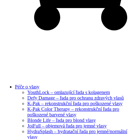
Péče o vlasy
YouthLock – omlazující řada s kolagenem
Defy Damage – řada pro ochranu zdravých vlasů
K-Pak – rekonstrukční řada pro poškozené vlasy
K-Pak Color Therapy – rekonstrukční řada pro
poškozené barvené vlasy
Blonde Life – řada pro blond vlasy
JoiFull – objemová řada pro jemné vlasy
HydraSplash – hydratační řada pro jemné/normální
vlasy