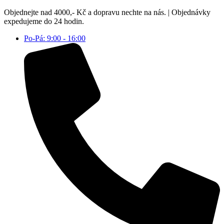
Přejít
Objednejte nad 4000,- Kč a dopravu nechte na nás. | Objednávky
k
expedujeme do 24 hodin.
obsahu
Po-Pá: 9:00 - 16:00