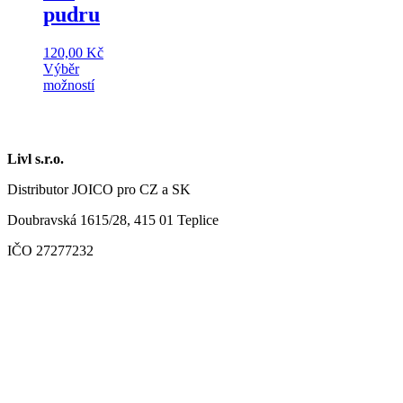
pudru
120,00
Kč
Výběr
možností
Tento
produkt
má
více
Livl s.r.o.
variant.
Možnosti
Distributor JOICO pro CZ a SK
lze
vybrat
Doubravská 1615/28, 415 01 Teplice
na
stránce
IČO 27277232
produktu