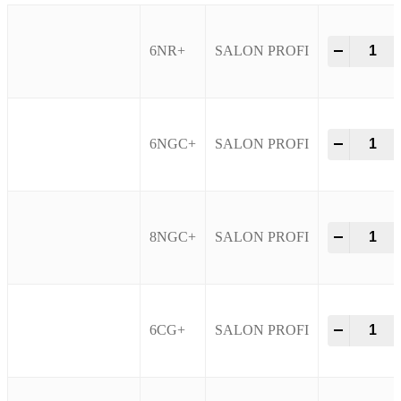
Vero K-P
–
+
6NR+
SALON PROFI
Vero K-P
–
+
6NGC+
SALON PROFI
Vero K-P
–
+
8NGC+
SALON PROFI
Vero K-P
–
+
6CG+
SALON PROFI