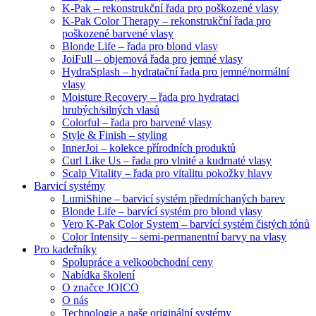
K-Pak – rekonstrukční řada pro poškozené vlasy
K-Pak Color Therapy – rekonstrukční řada pro
poškozené barvené vlasy
Blonde Life – řada pro blond vlasy
JoiFull – objemová řada pro jemné vlasy
HydraSplash – hydratační řada pro jemné/normální
vlasy
Moisture Recovery – řada pro hydrataci
hrubých/silných vlasů
Colorful – řada pro barvené vlasy
Style & Finish – styling
InnerJoi – kolekce přírodních produktů
Curl Like Us – řada pro vlnité a kudrnaté vlasy
Scalp Vitality – řada pro vitalitu pokožky hlavy
Barvicí systémy
LumiShine – barvicí systém předmíchaných barev
Blonde Life – barvící systém pro blond vlasy
Vero K-Pak Color System – barvící systém čistých tónů
Color Intensity – semi-permanentní barvy na vlasy
Pro kadeřníky
Spolupráce a velkoobchodní ceny
Nabídka školení
O značce JOICO
O nás
Technologie a naše originální systémy