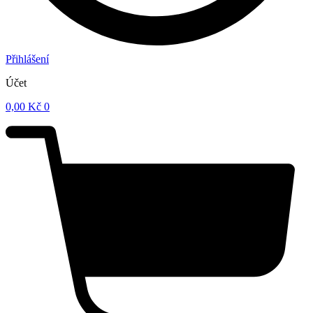
Přihlášení
Účet
0,00
Kč
0