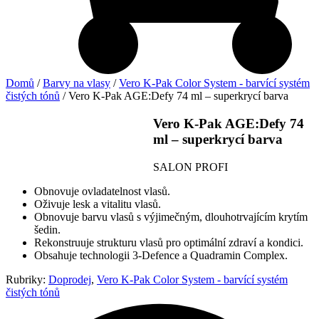
Domů
/
Barvy na vlasy
/
Vero K-Pak Color System - barvící systém
čistých tónů
/ Vero K-Pak AGE:Defy 74 ml – superkrycí barva
Vero K-Pak AGE:Defy 74
ml – superkrycí barva
SALON PROFI
Obnovuje ovladatelnost vlasů.
Oživuje lesk a vitalitu vlasů.
Obnovuje barvu vlasů s výjimečným, dlouhotrvajícím krytím
šedin.
Rekonstruuje strukturu vlasů pro optimální zdraví a kondici.
Obsahuje technologii 3-Defence a Quadramin Complex.
Rubriky:
Doprodej
,
Vero K-Pak Color System - barvící systém
čistých tónů