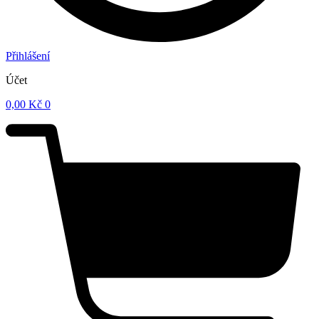
Přihlášení
Účet
0,00
Kč
0