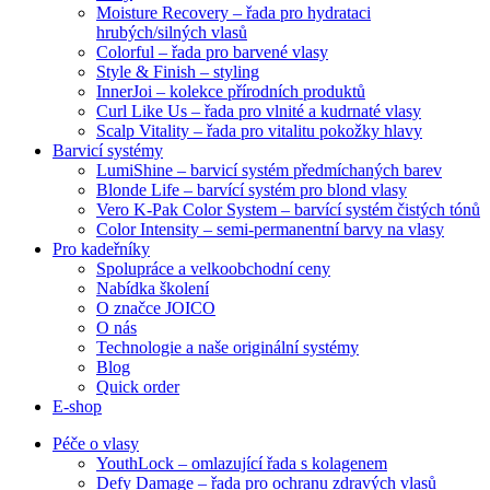
Moisture Recovery – řada pro hydrataci
hrubých/silných vlasů
Colorful – řada pro barvené vlasy
Style & Finish – styling
InnerJoi – kolekce přírodních produktů
Curl Like Us – řada pro vlnité a kudrnaté vlasy
Scalp Vitality – řada pro vitalitu pokožky hlavy
Barvicí systémy
LumiShine – barvicí systém předmíchaných barev
Blonde Life – barvící systém pro blond vlasy
Vero K-Pak Color System – barvící systém čistých tónů
Color Intensity – semi-permanentní barvy na vlasy
Pro kadeřníky
Spolupráce a velkoobchodní ceny
Nabídka školení
O značce JOICO
O nás
Technologie a naše originální systémy
Blog
Quick order
E-shop
Péče o vlasy
YouthLock – omlazující řada s kolagenem
Defy Damage – řada pro ochranu zdravých vlasů