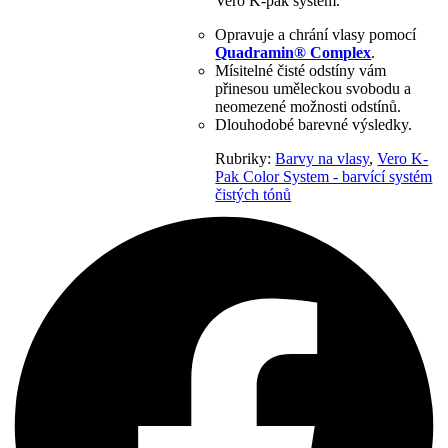
Vero K-pak systém.
Opravuje a chrání vlasy pomocí
Quadramin® Complex
.
Mísitelné čisté odstíny vám
přinesou uměleckou svobodu a
neomezené možnosti odstínů.
Dlouhodobé barevné výsledky.
Rubriky:
Barvy na vlasy
,
Vero K-
Pak Color System - barvící systém
čistých tónů