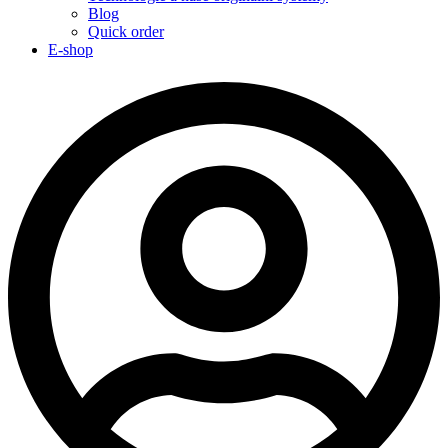
Blog
Quick order
E-shop