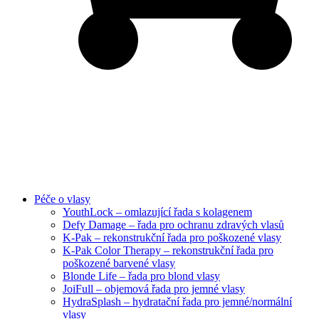
Péče o vlasy
YouthLock – omlazující řada s kolagenem
Defy Damage – řada pro ochranu zdravých vlasů
K-Pak – rekonstrukční řada pro poškozené vlasy
K-Pak Color Therapy – rekonstrukční řada pro
poškozené barvené vlasy
Blonde Life – řada pro blond vlasy
JoiFull – objemová řada pro jemné vlasy
HydraSplash – hydratační řada pro jemné/normální
vlasy