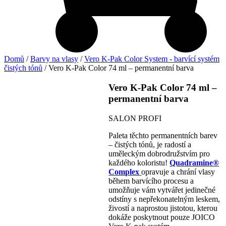
Domů
/
Barvy na vlasy
/
Vero K-Pak Color System - barvící systém
čistých tónů
/ Vero K-Pak Color 74 ml – permanentní barva
Vero K-Pak Color 74 ml –
permanentní barva
SALON PROFI
Paleta těchto permanentních barev
– čistých tónů, je radostí a
uměleckým dobrodružstvím pro
každého koloristu!
Quadramine®
Complex
opravuje a chrání vlasy
během barvícího procesu a
umožňuje vám vytvářet jedinečné
odstíny s nepřekonatelným leskem,
živostí a naprostou jistotou, kterou
dokáže poskytnout pouze JOICO