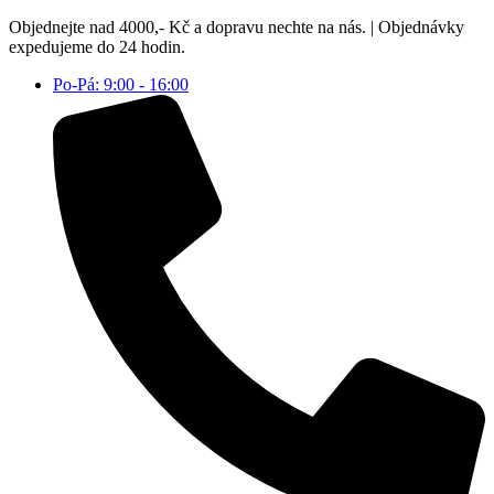
Přejít
Objednejte nad 4000,- Kč a dopravu nechte na nás. | Objednávky
k
expedujeme do 24 hodin.
obsahu
Po-Pá: 9:00 - 16:00