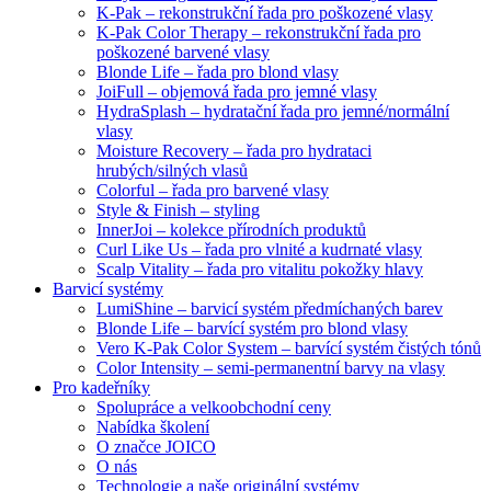
K-Pak – rekonstrukční řada pro poškozené vlasy
K-Pak Color Therapy – rekonstrukční řada pro
poškozené barvené vlasy
Blonde Life – řada pro blond vlasy
JoiFull – objemová řada pro jemné vlasy
HydraSplash – hydratační řada pro jemné/normální
vlasy
Moisture Recovery – řada pro hydrataci
hrubých/silných vlasů
Colorful – řada pro barvené vlasy
Style & Finish – styling
InnerJoi – kolekce přírodních produktů
Curl Like Us – řada pro vlnité a kudrnaté vlasy
Scalp Vitality – řada pro vitalitu pokožky hlavy
Barvicí systémy
LumiShine – barvicí systém předmíchaných barev
Blonde Life – barvící systém pro blond vlasy
Vero K-Pak Color System – barvící systém čistých tónů
Color Intensity – semi-permanentní barvy na vlasy
Pro kadeřníky
Spolupráce a velkoobchodní ceny
Nabídka školení
O značce JOICO
O nás
Technologie a naše originální systémy