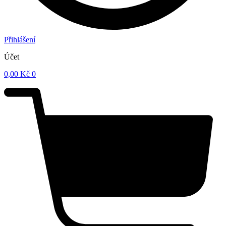
Přihlášení
Účet
0,00
Kč
0