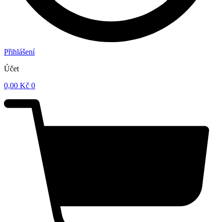
Přihlášení
Účet
0,00
Kč
0