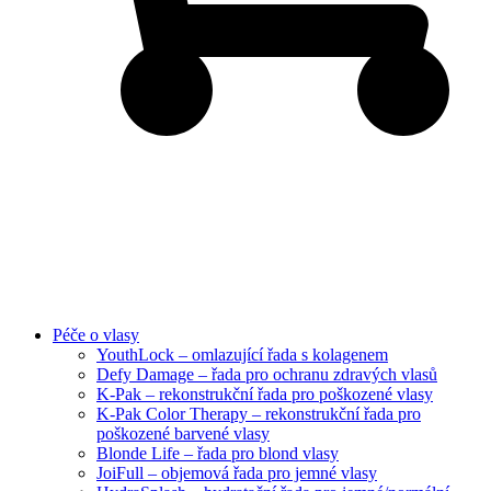
Péče o vlasy
YouthLock – omlazující řada s kolagenem
Defy Damage – řada pro ochranu zdravých vlasů
K-Pak – rekonstrukční řada pro poškozené vlasy
K-Pak Color Therapy – rekonstrukční řada pro
poškozené barvené vlasy
Blonde Life – řada pro blond vlasy
JoiFull – objemová řada pro jemné vlasy