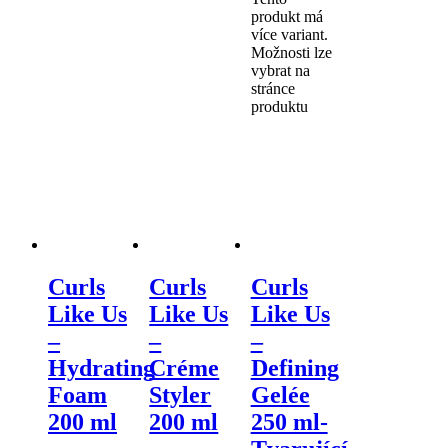
produkt má
více variant.
Možnosti lze
vybrat na
stránce
produktu
Curls
Curls
Curls
Like Us
Like Us
Like Us
–
–
–
Hydrating
Créme
Defining
Foam
Styler
Gelée
200 ml
200 ml
250 ml-