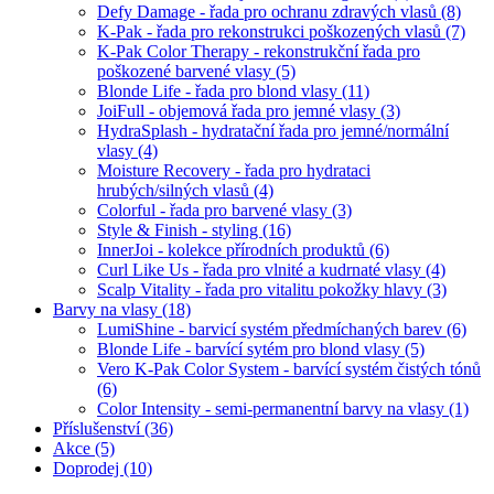
Defy Damage - řada pro ochranu zdravých vlasů
(8)
K-Pak - řada pro rekonstrukci poškozených vlasů
(7)
K-Pak Color Therapy - rekonstrukční řada pro
poškozené barvené vlasy
(5)
Blonde Life - řada pro blond vlasy
(11)
JoiFull - objemová řada pro jemné vlasy
(3)
HydraSplash - hydratační řada pro jemné/normální
vlasy
(4)
Moisture Recovery - řada pro hydrataci
hrubých/silných vlasů
(4)
Colorful - řada pro barvené vlasy
(3)
Style & Finish - styling
(16)
InnerJoi - kolekce přírodních produktů
(6)
Curl Like Us - řada pro vlnité a kudrnaté vlasy
(4)
Scalp Vitality - řada pro vitalitu pokožky hlavy
(3)
Barvy na vlasy
(18)
LumiShine - barvicí systém předmíchaných barev
(6)
Blonde Life - barvící sytém pro blond vlasy
(5)
Vero K-Pak Color System - barvící systém čistých tónů
(6)
Color Intensity - semi-permanentní barvy na vlasy
(1)
Příslušenství
(36)
Akce
(5)
Doprodej
(10)