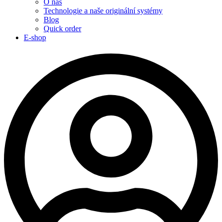
O nás
Technologie a naše originální systémy
Blog
Quick order
E-shop