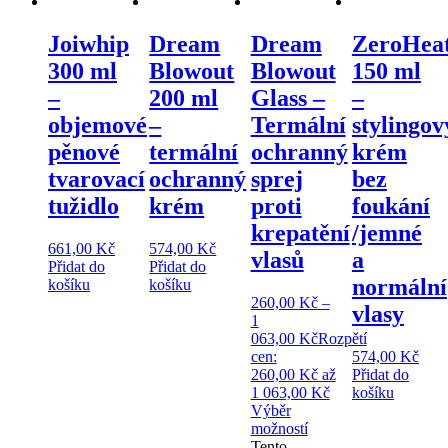
Joiwhip
Dream
Dream
ZeroHea
300 ml
Blowout
Blowout
150 ml
–
200 ml
Glass –
–
objemové
–
Termální
stylingov
pěnové
termální
ochranný
krém
tvarovací
ochranný
sprej
bez
tužidlo
krém
proti
foukání
krepatění
/jemné
661,00
Kč
574,00
Kč
vlasů
a
Přidat do
Přidat do
normální
košíku
košíku
260,00
Kč
–
vlasy
1
063,00
Kč
Rozpětí
cen:
574,00
Kč
260,00 Kč až
Přidat do
1 063,00 Kč
košíku
Výběr
možností
Tento