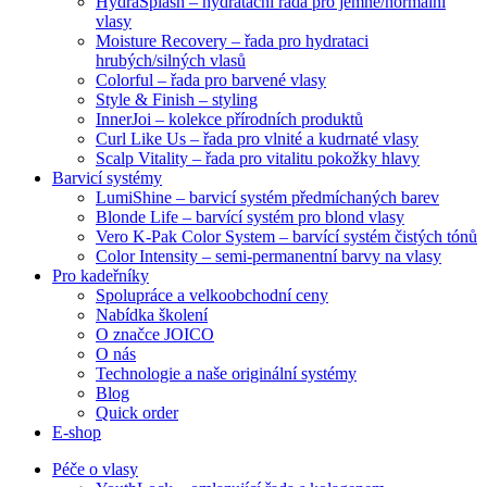
HydraSplash – hydratační řada pro jemné/normální
vlasy
Moisture Recovery – řada pro hydrataci
hrubých/silných vlasů
Colorful – řada pro barvené vlasy
Style & Finish – styling
InnerJoi – kolekce přírodních produktů
Curl Like Us – řada pro vlnité a kudrnaté vlasy
Scalp Vitality – řada pro vitalitu pokožky hlavy
Barvicí systémy
LumiShine – barvicí systém předmíchaných barev
Blonde Life – barvící systém pro blond vlasy
Vero K-Pak Color System – barvící systém čistých tónů
Color Intensity – semi-permanentní barvy na vlasy
Pro kadeřníky
Spolupráce a velkoobchodní ceny
Nabídka školení
O značce JOICO
O nás
Technologie a naše originální systémy
Blog
Quick order
E-shop
Péče o vlasy