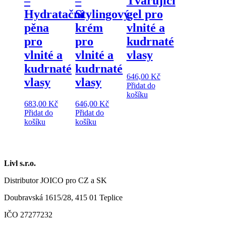
–
–
Tvarující
Hydratační
Stylingový
gel pro
pěna
krém
vlnité a
pro
pro
kudrnaté
vlnité a
vlnité a
vlasy
kudrnaté
kudrnaté
646,00
Kč
vlasy
vlasy
Přidat do
košíku
683,00
Kč
646,00
Kč
Přidat do
Přidat do
košíku
košíku
Livl s.r.o.
Distributor JOICO pro CZ a SK
Doubravská 1615/28, 415 01 Teplice
IČO 27277232