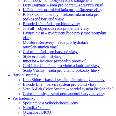
YouthLock – omlazující řada s kolagenem
Defy Damage – řada pro ochranu zdravých vlasů
K-Pak – rekonstrukční řada pro poškozené vlasy
K-Pak Color Therapy – rekonstrukční řada pro
poškozené barvené vlasy
Blonde Life – řada pro blond vlasy
JoiFull – objemová řada pro jemné vlasy
HydraSplash – hydratační řada pro jemné/normální
vlasy
Moisture Recovery – řada pro hydrataci
hrubých/silných vlasů
Colorful – řada pro barvené vlasy
Style & Finish – styling
InnerJoi – kolekce přírodních produktů
Curl Like Us – řada pro vlnité a kudrnaté vlasy
Scalp Vitality – řada pro vitalitu pokožky hlavy
Barvicí systémy
LumiShine – barvicí systém předmíchaných barev
Blonde Life – barvící systém pro blond vlasy
Vero K-Pak Color System – barvící systém čistých tónů
Color Intensity – semi-permanentní barvy na vlasy
Pro kadeřníky
Spolupráce a velkoobchodní ceny
Nabídka školení
O značce JOICO