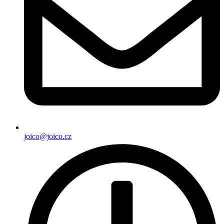
joico@joico.cz