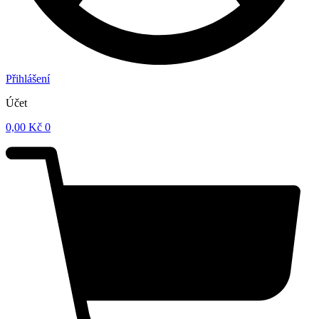
Přihlášení
Účet
0,00
Kč
0