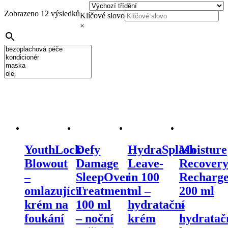
Zobrazeno 12 výsledků
Klíčové slovo
×
YouthLock
Defy
HydraSplash
Moisture
Blowout
Damage
Leave-
Recover
–
SleepOver
in 100
Recharg
omlazující
Treatment
ml –
200 ml
krém na
100 ml
hydratační
–
foukání
– noční
krém
hydratač