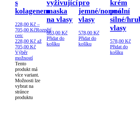
s
vyživující
pro
krém
kolagenem
maska
jemné/normální
pro
na vlasy
vlasy
silné/hru
228,00
Kč
–
vlasy
705,00
Kč
Rozpětí
663,00
Kč
578,00
Kč
cen:
Přidat do
Přidat do
228,00 Kč až
578,00
Kč
košíku
košíku
705,00 Kč
Přidat do
Výběr
košíku
možností
Tento
produkt má
více variant.
Možnosti lze
vybrat na
stránce
produktu