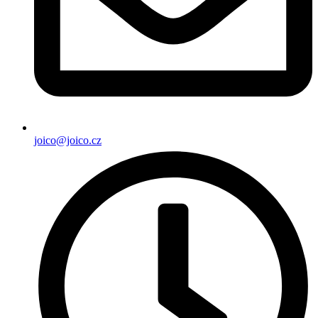
joico@joico.cz