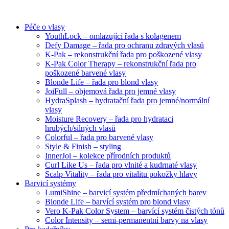
Péče o vlasy
YouthLock – omlazující řada s kolagenem
Defy Damage – řada pro ochranu zdravých vlasů
K-Pak – rekonstrukční řada pro poškozené vlasy
K-Pak Color Therapy – rekonstrukční řada pro
poškozené barvené vlasy
Blonde Life – řada pro blond vlasy
JoiFull – objemová řada pro jemné vlasy
HydraSplash – hydratační řada pro jemné/normální
vlasy
Moisture Recovery – řada pro hydrataci
hrubých/silných vlasů
Colorful – řada pro barvené vlasy
Style & Finish – styling
InnerJoi – kolekce přírodních produktů
Curl Like Us – řada pro vlnité a kudrnaté vlasy
Scalp Vitality – řada pro vitalitu pokožky hlavy
Barvicí systémy
LumiShine – barvicí systém předmíchaných barev
Blonde Life – barvící systém pro blond vlasy
Vero K-Pak Color System – barvící systém čistých tónů
Color Intensity – semi-permanentní barvy na vlasy