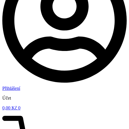
Přihlášení
Účet
0,00
Kč
0