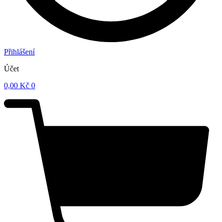
Přihlášení
Účet
0,00
Kč
0