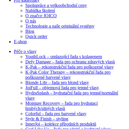
Pro kadeřníky
Spolupráce a velkoobchodní ceny
Nabídka školení
O značce JOICO
O nás
Technologie a naše originální systémy
Blog
Quick order
E-shop
Péče o vlasy
YouthLock – omlazující řada s kolagenem
Defy Damage – řada pro ochranu zdravých vlasů
K-Pak – rekonstrukční řada pro poškozené vlasy
K-Pak Color Therapy – rekonstrukční řada pro
poškozené barvené vlasy
Blonde Life – řada pro blond vlasy
JoiFull – objemová řada pro jemné vlasy
HydraSplash – hydratační řada pro jemné/normální
vlasy
Moisture Recovery – řada pro hydrataci
hrubých/silných vlasů
Colorful – řada pro barvené vlasy
Style & Finish – styling
InnerJoi – kolekce přírodních produktů