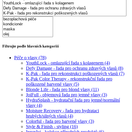
Filtrujte podle hlavních kategoriií
Péče o vlasy
(78)
YouthLock - omlazující řada s kolagenem
(4)
Defy Damage - řada pro ochranu zdravých vlasů
(8)
K-Pak - řada pro rekonstrukci poškozených vlasů
(7)
K-Pak Color Therapy - rekonstrukční řada pro
poškozené barvené vlasy
(5)
Blonde Life - řada pro blond vlasy
(11)
JoiFull - objemová řada pro jemné vlasy
(3)
HydraSplash - hydratační řada pro jemné/normální
vlasy
(4)
Moisture Recovery - řada pro hydrataci
hrubých/silných vlasů
(4)
Colorful - řada pro barvené vlasy
(3)
Style & Finish - styling
(16)
InnerJoi - kolekce přírodních produktů
(6)