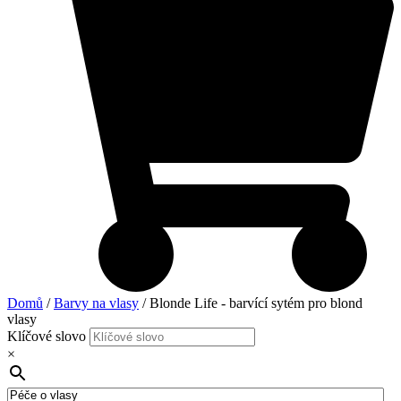
Domů
/
Barvy na vlasy
/ Blonde Life - barvící sytém pro blond
vlasy
Klíčové slovo
×