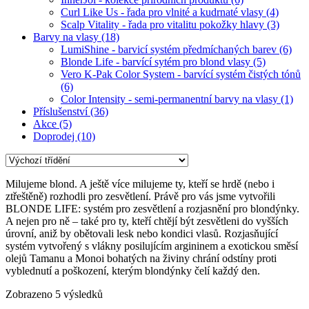
Curl Like Us - řada pro vlnité a kudrnaté vlasy
(4)
Scalp Vitality - řada pro vitalitu pokožky hlavy
(3)
Barvy na vlasy
(18)
LumiShine - barvicí systém předmíchaných barev
(6)
Blonde Life - barvící sytém pro blond vlasy
(5)
Vero K-Pak Color System - barvící systém čistých tónů
(6)
Color Intensity - semi-permanentní barvy na vlasy
(1)
Příslušenství
(36)
Akce
(5)
Doprodej
(10)
Milujeme blond. A ještě více milujeme ty, kteří se hrdě (nebo i
ztřeštěně) rozhodli pro zesvětlení. Právě pro vás jsme vytvořili
BLONDE LIFE: systém pro zesvětlení a rozjasnění pro blondýnky.
A nejen pro ně – také pro ty, kteří chtějí být zesvětleni do vyšších
úrovní, aniž by obětovali lesk nebo kondici vlasů. Rozjasňující
systém vytvořený s vlákny posilujícím argininem a exotickou směsí
olejů Tamanu a Monoi bohatých na živiny chrání odstíny proti
vyblednutí a poškození, kterým blondýnky čelí každý den.
Zobrazeno 5 výsledků