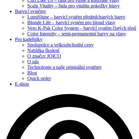
Curl Like Us – řada pro vlnité a kudrnaté vlasy
Scalp Vitality – řada pro vitalitu pokožky hlavy
Barvicí systémy
LumiShine – barvicí systém předmíchaných barev
Blonde Life – barvící systém pro blond vlasy
Vero K-Pak Color System – barvící systém čistých tónů
Color Intensity – semi-permanentní barvy na vlasy
Pro kadeřníky
Spolupráce a velkoobchodní ceny
Nabídka školení
O značce JOICO
O nás
Technologie a naše originální systémy
Blog
Quick order
E-shop