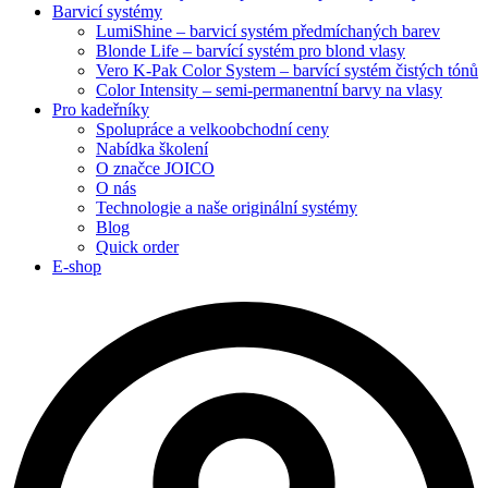
Barvicí systémy
LumiShine – barvicí systém předmíchaných barev
Blonde Life – barvící systém pro blond vlasy
Vero K-Pak Color System – barvící systém čistých tónů
Color Intensity – semi-permanentní barvy na vlasy
Pro kadeřníky
Spolupráce a velkoobchodní ceny
Nabídka školení
O značce JOICO
O nás
Technologie a naše originální systémy
Blog
Quick order
E-shop