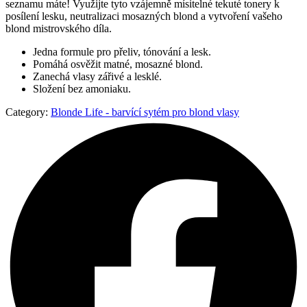
seznamu máte! Využijte tyto vzájemně mísitelné tekuté tonery k
posílení lesku, neutralizaci mosazných blond a vytvoření vašeho
blond mistrovského díla.
Jedna formule pro přeliv, tónování a lesk.
Pomáhá osvěžit matné, mosazné blond.
Zanechá vlasy zářivé a lesklé.
Složení bez amoniaku.
Category:
Blonde Life - barvící sytém pro blond vlasy