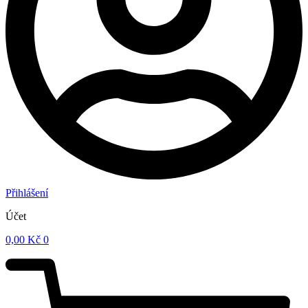
Přihlášení
Účet
0,00
Kč
0