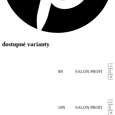
dostupné varianty
–
Blo
8N
SALON PROFI
Life
+
Dem
Liqu
60
ml
–
–
teku
Blo
10N
SALON PROFI
dem
Life
per
+