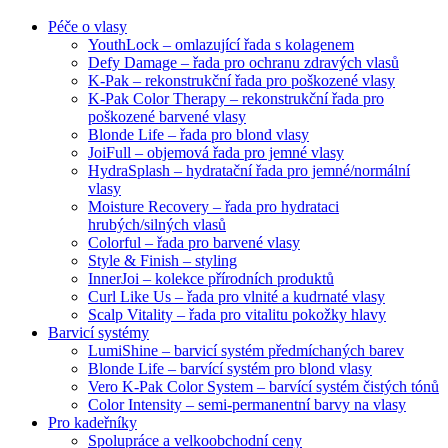
Péče o vlasy
YouthLock – omlazující řada s kolagenem
Defy Damage – řada pro ochranu zdravých vlasů
K-Pak – rekonstrukční řada pro poškozené vlasy
K-Pak Color Therapy – rekonstrukční řada pro
poškozené barvené vlasy
Blonde Life – řada pro blond vlasy
JoiFull – objemová řada pro jemné vlasy
HydraSplash – hydratační řada pro jemné/normální
vlasy
Moisture Recovery – řada pro hydrataci
hrubých/silných vlasů
Colorful – řada pro barvené vlasy
Style & Finish – styling
InnerJoi – kolekce přírodních produktů
Curl Like Us – řada pro vlnité a kudrnaté vlasy
Scalp Vitality – řada pro vitalitu pokožky hlavy
Barvicí systémy
LumiShine – barvicí systém předmíchaných barev
Blonde Life – barvící systém pro blond vlasy
Vero K-Pak Color System – barvící systém čistých tónů
Color Intensity – semi-permanentní barvy na vlasy
Pro kadeřníky
Spolupráce a velkoobchodní ceny