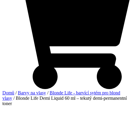
Domů
/
Barvy na vlasy
/
Blonde Life - barvící sytém pro blond
vlasy
/ Blonde Life Demi Liquid 60 ml – tekutý demi-permanentní
toner