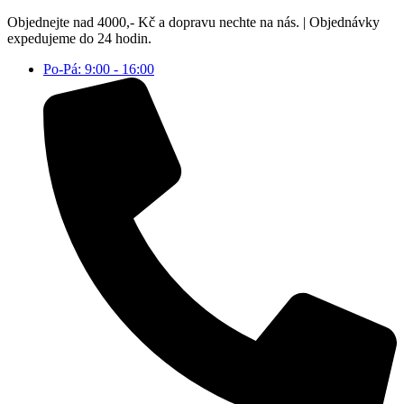
Přejít
Objednejte nad 4000,- Kč a dopravu nechte na nás. | Objednávky
k
expedujeme do 24 hodin.
obsahu
Po-Pá: 9:00 - 16:00