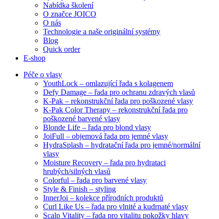
Nabídka školení
O značce JOICO
O nás
Technologie a naše originální systémy
Blog
Quick order
E-shop
Péče o vlasy
YouthLock – omlazující řada s kolagenem
Defy Damage – řada pro ochranu zdravých vlasů
K-Pak – rekonstrukční řada pro poškozené vlasy
K-Pak Color Therapy – rekonstrukční řada pro
poškozené barvené vlasy
Blonde Life – řada pro blond vlasy
JoiFull – objemová řada pro jemné vlasy
HydraSplash – hydratační řada pro jemné/normální
vlasy
Moisture Recovery – řada pro hydrataci
hrubých/silných vlasů
Colorful – řada pro barvené vlasy
Style & Finish – styling
InnerJoi – kolekce přírodních produktů
Curl Like Us – řada pro vlnité a kudrnaté vlasy
Scalp Vitality – řada pro vitalitu pokožky hlavy