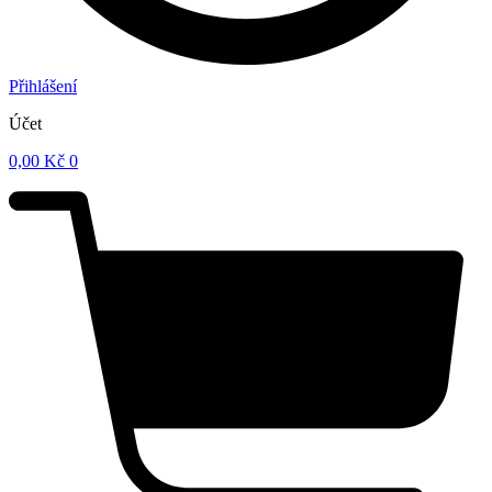
Přihlášení
Účet
0,00
Kč
0