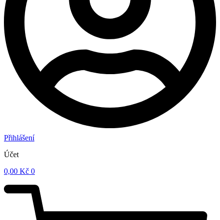
Přihlášení
Účet
0,00
Kč
0