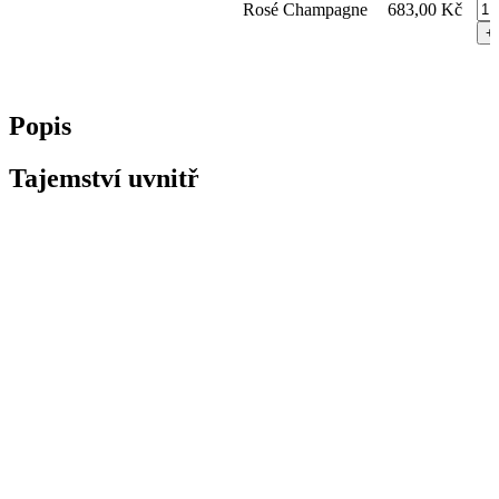
Bl
Rosé Champagne
683,00
Kč
ma
Lif
na
+
Co
vla
Ma
qua
15
ml
Popis
–
tón
ma
Tajemství uvnitř
na
vla
qua