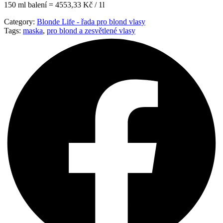
150 ml balení = 4553,33 Kč / 1l
Category:
Blonde Life - řada pro blond vlasy
Tags:
maska
,
pro blond a zesvětlené vlasy