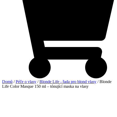
Domů
/
Péče o vlasy
/
Blonde Life - řada pro blond vlasy
/ Blonde
Life Color Masque 150 ml – tónující maska na vlasy