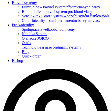
Barvicí systémy
LumiShine – barvicí systém předmíchaných barev
Blonde Life – barvící systém pro blond vlasy
Vero K-Pak Color System – barvící systém čistých tónů
Color Intensity – semi-permanentní barvy na vlasy
Pro kadeřníky
Spolupráce a velkoobchodní ceny
Nabídka školení
O značce JOICO
O nás
Technologie a naše originální systémy
Blog
Quick order
E-shop