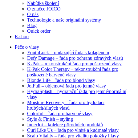
Nabídka školení
O značce JOICO
O nás
Technologie a naše originální systémy
Blog
Quick order
E-shop
Péče o vlasy
YouthLock – omlazující řada s kolagenem
Defy Damage – řada pro ochranu zdravých vlasů
K-Pak – rekonstrukční řada pro poškozené vlasy
K-Pak Color Therapy – rekonstrukční řada pro
poškozené barvené vlasy
Blonde Life – řada pro blond vlasy
JoiFull – objemová řada pro jemné vlasy
HydraSplash – hydratační řada pro jemné/normální
vlasy
Moisture Recovery – řada pro hydrataci
hrubých/silných vlasů
Colorful – řada pro barvené vlasy
Style & Finish – styling
InnerJoi – kolekce přírodních produktů
Curl Like Us – řada pro vlnité a kudrnaté vlasy
Scalp Vitality – řada pro vitalitu pokožky hlavy