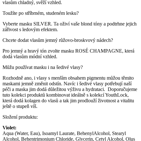
vlasům chladný, svěží vzhled.
Toužíte po stříbrném, studeném lesku?
Vyberte masku SILVER. Ta oživí vaše blond tóny a podtrhne jejich
zářivost s ledovým efektem.
Chcete dodat vlasům jemný růžovo-broskvový nádech?
Pro jemný a hravý tón zvolte masku ROSÉ CHAMPAGNE, která
dodá vlasům módní vzhled.
Můžu používat masku i na šedivé vlasy?
Rozhodně ano, i vlasy s menším obsahem pigmentu můžou těmito
maskami jemně změnit odstín. Navíc i šedivé vlasy potřebují naší
péči a maska jim dodá důležitou výživu a hydrataci. Doporučujeme
tuto kolekci produktů kombinovat ideálně s kolekcí YouthLock,
která dodá kolagen do vlasů a tak jim prodlouží životnost a vitalitu
ještě o stupeň víš.
Složení produktu:
Violet:
Aqua (Water, Eau), Isoamyl Laurate, BehenylAlcohol, Stearyl
Alcohol, Behentrimonium Chloride, Glycerin, Cetyl Alcohol, Olus