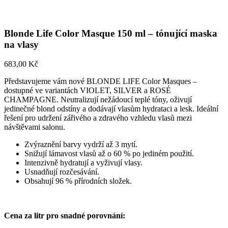
Blonde Life Color Masque 150 ml – tónující maska
na vlasy
683,00
Kč
Představujeme vám nové BLONDE LIFE Color Masques –
dostupné ve variantách VIOLET, SILVER a ROSÉ
CHAMPAGNE. Neutralizují nežádoucí teplé tóny, oživují
jedinečné blond odstíny a dodávají vlasům hydrataci a lesk. Ideální
řešení pro udržení zářivého a zdravého vzhledu vlasů mezi
návštěvami salonu.
Zvýraznění barvy vydrží až 3 mytí.
Snižují lámavost vlasů až o 60 % po jediném použití.
Intenzivně hydratují a vyživují vlasy.
Usnadňují rozčesávání.
Obsahují 96 % přírodních složek.
Cena za litr pro snadné porovnání: