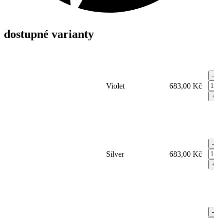
dostupné varianty
–
Bl
Violet
683,00
Kč
Lif
+
Co
Ma
15
ml
–
–
tón
Bl
Silver
683,00
Kč
ma
Lif
na
+
Co
vla
Ma
qua
15
ml
–
–
tón