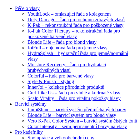
Péče o vlasy
YouthLock – omlazující řada s kolagenem
Defy Damage – řada pro ochranu zdravých vlasů
K-Pak – rekonstrukční řada pro poškozené vlasy
K-Pak Color Therapy – rekonstrukční řada pro
poškozené barvené vlasy
Blonde Life – řada pro blond vlasy
JoiFull – objemová řada pro jemné vlasy
HydraSplash – hydratační řada pro jemné/normální
vlasy
Moisture Recovery – řada pro hydrataci
hrubých/silných vlasů
Colorful – řada pro barvené vlasy
Style & Finish – styling
InnerJoi – kolekce přírodních produktů
Curl Like Us – řada pro vlnité a kudrnaté vlasy
Scalp Vitality – řada pro vitalitu pokožky hlavy
Barvicí systémy
LumiShine – barvicí systém předmíchaných barev
Blonde Life – barvící systém pro blond vlasy
Vero K-Pak Color System – barvící systém čistých tónů
Color Intensity – semi-permanentní barvy na vlasy
Pro kadeřníky
Spolupráce a velkoobchodní ceny