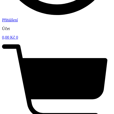
Přihlášení
Účet
0,00
Kč
0