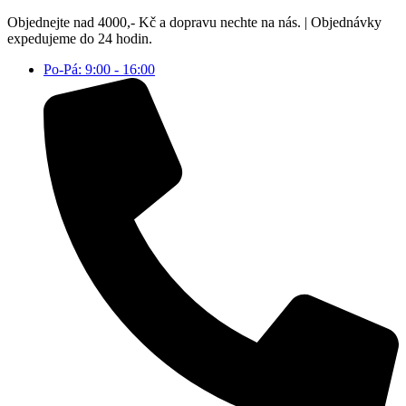
Přejít
Objednejte nad 4000,- Kč a dopravu nechte na nás. | Objednávky
k
expedujeme do 24 hodin.
obsahu
Po-Pá: 9:00 - 16:00