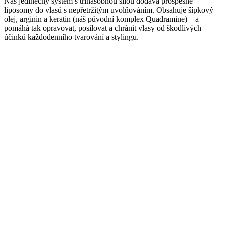
Náš jedinečný systém s třínásobnou silou dodává prospěšné
liposomy do vlasů s nepřetržitým uvolňováním. Obsahuje šípkový
olej, arginin a keratin (náš původní komplex Quadramine) – a
pomáhá tak opravovat, posilovat a chránit vlasy od škodlivých
účinků každodenního tvarování a stylingu.