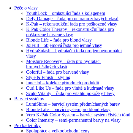
Péče o vlasy
YouthLock – omlazující řada s kolagenem
Defy Damage – řada pro ochranu zdravých vlasů
K-Pak – rekonstrukční řada pro poškozené vlasy
K-Pak Color Therapy – rekonstrukční řada pro
poškozené barvené vlasy
Blonde Life – řada pro blond vlasy
JoiFull – objemová řada pro jemné vlasy
HydraSplash – hydratační řada pro jemné/normální
vlasy
Moisture Recovery – řada pro hydrataci
hrubých/silných vlasů
Colorful – řada pro barvené vlasy
Style & Finish – styling
InnerJoi – kolekce přírodních produktů
Curl Like Us – řada pro vlnité a kudrnaté vlasy
Scalp Vitality – řada pro vitalitu pokožky hlavy
Barvicí systémy
LumiShine – barvicí systém předmíchaných barev
Blonde Life – barvící systém pro blond vlasy
Vero K-Pak Color System – barvící systém čistých tónů
Color Intensity – semi-permanentní barvy na vlasy
Pro kadeřníky
Spolupráce a velkoobchodní ceny