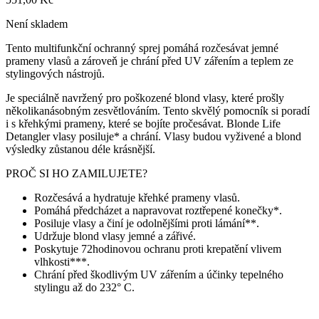
Není skladem
Tento multifunkční ochranný sprej pomáhá rozčesávat jemné
prameny vlasů a zároveň je chrání před UV zářením a teplem ze
stylingových nástrojů.
Je speciálně navržený pro poškozené blond vlasy, které prošly
několikanásobným zesvětlováním. Tento skvělý pomocník si poradí
i s křehkými prameny, které se bojíte pročesávat. Blonde Life
Detangler vlasy posiluje* a chrání. Vlasy budou vyživené a blond
výsledky zůstanou déle krásnější.
PROČ SI HO ZAMILUJETE?
Rozčesává a hydratuje křehké prameny vlasů.
Pomáhá předcházet a napravovat roztřepené konečky*.
Posiluje vlasy a činí je odolnějšími proti lámání**.
Udržuje blond vlasy jemné a zářivé.
Poskytuje 72hodinovou ochranu proti krepatění vlivem
vlhkosti***.
Chrání před škodlivým UV zářením a účinky tepelného
stylingu až do 232° C.