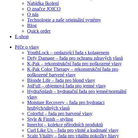
Nabídka školení
O značce JOICO
O nás
Technologie a naše originální systémy
Blog
Quick order
E-shop
Péče o vlasy
YouthLock – omlazující řada s kolagenem
Defy Damage – řada pro ochranu zdravých vlasů
K-Pak – rekonstrukční řada pro poškozené vlasy
K-Pak Color Therapy – rekonstrukční řada pro
poškozené barvené vlasy
Blonde Life – řada pro blond vlasy
JoiFull – objemová řada pro jemné vlasy
HydraSplash – hydratační řada pro jemné/normální
vlasy
Moisture Recovery – řada pro hydrataci
hrubých/silných vlasů
Colorful – řada pro barvené vlasy
Style & Finish – styling
InnerJoi – kolekce přírodních produktů
Curl Like Us – řada pro vlnité a kudrnaté vlasy
Scalp Vitality – řada pro vitalitu pokožky hlavy