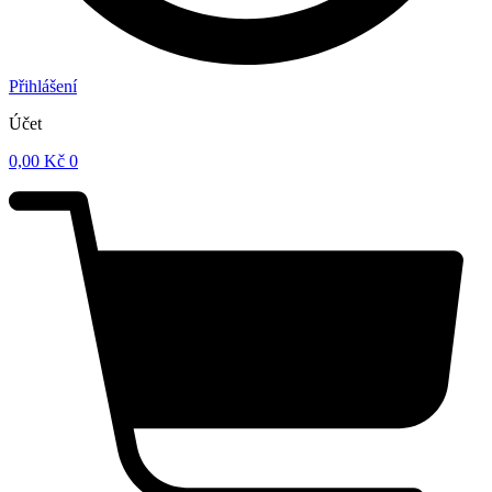
Přihlášení
Účet
0,00
Kč
0