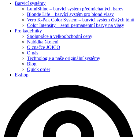
Barvicí systémy
LumiShine – barvicí systém předmíchaných barev
Blonde Life – barvící systém pro blond vlasy
Vero K-Pak Color System – barvící systém čistých tónů
Color Intensity – semi-permanentní barvy na vlasy
Pro kadeřníky
Spolupráce a velkoobchodní ceny
Nabídka školení
O značce JOICO
O nás
Technologie a naše originální systémy
Blog
Quick order
E-shop