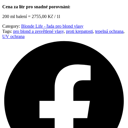
Cena za litr pro snadné porovnání:
200 ml balení = 2755,00 Kč / 1l
Category:
Blonde Life - řada pro blond vlasy
Tags:
pro blond a zesvětlené vlasy
,
proti krepatosti
,
tepelná ochrana
,
UV ochrana