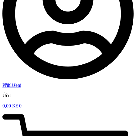
Přihlášení
Účet
0,00
Kč
0