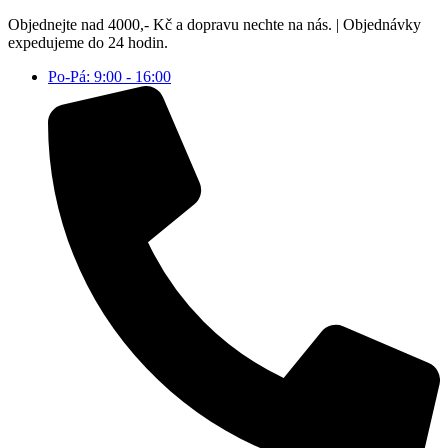
Přejít
Objednejte nad 4000,- Kč a dopravu nechte na nás. | Objednávky
k
expedujeme do 24 hodin.
obsahu
Po-Pá: 9:00 - 16:00