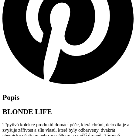
Popis
BLONDE LIFE
Třpytivá kolekce produktů domácí péče, která chrání, detoxikuje a
zvyšuje zářivost a sílu vlasů, které byly odbarveny, dvakrát
chemicky ošetřeny nebo zesvětleny na vyšší úroveň. Zároveň