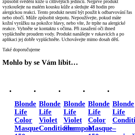
způsobit svědění kůže u citlivějších jedinců. Nejprve produkt
vyzkoušejte na malém kousku kůže a sledujte 48 hodin pro
alergickou reakci. Tento produkt nesmí být použit k odbarvování řas
nebo obočí. Může způsobit slepotu. Nepoužívejte, pokud máte
kožní vyrážku na pokožce hlavy, nebo víte, že trpíte na alergické
reakce. Vyhněte se kontaktu s očima. Při zasažení oči ihned
vypláchněte proudem vody. Produkt nanášejte v rukavicích a po
aplikaci jej dobře vypláchněte. Uchovávejte mimo dosah dětí.
Také doporučujeme
Mohlo by se Vám líbit…
Blonde
Blonde
Blonde
Blonde
Blonde
Life
Life
Life
Life
Life
Color
Violet
Violet
Color
Condit
Masque
Conditioner
Shampoo
Masque
–