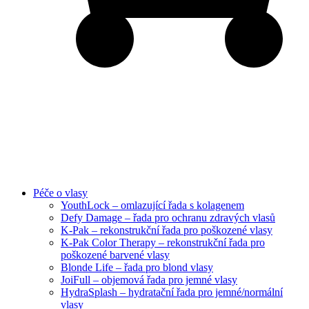
Péče o vlasy
YouthLock – omlazující řada s kolagenem
Defy Damage – řada pro ochranu zdravých vlasů
K-Pak – rekonstrukční řada pro poškozené vlasy
K-Pak Color Therapy – rekonstrukční řada pro
poškozené barvené vlasy
Blonde Life – řada pro blond vlasy
JoiFull – objemová řada pro jemné vlasy
HydraSplash – hydratační řada pro jemné/normální
vlasy