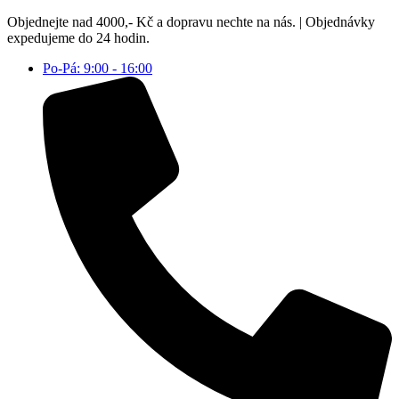
Přejít
Objednejte nad 4000,- Kč a dopravu nechte na nás. | Objednávky
k
expedujeme do 24 hodin.
obsahu
Po-Pá: 9:00 - 16:00