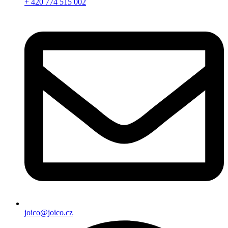
+ 420 774 515 002
joico@joico.cz