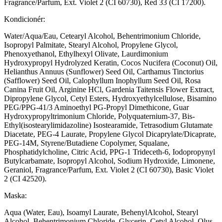
Fragrance/Parfum, Ext. Violet 2 (CI 60730), Red 33 (CI 17200).
Kondicionér:
Water/Aqua/Eau, Cetearyl Alcohol, Behentrimonium Chloride,
Isopropyl Palmitate, Stearyl Alcohol, Propylene Glycol,
Phenoxyethanol, Ethylhexyl Olivate, Laurdimonium
Hydroxypropyl Hydrolyzed Keratin, Cocos Nucifera (Coconut) Oil,
Helianthus Annuus (Sunflower) Seed Oil, Carthamus Tinctorius
(Safflower) Seed Oil, Calophyllum Inophyllum Seed Oil, Rosa
Canina Fruit Oil, Arginine HCl, Gardenia Taitensis Flower Extract,
Dipropylene Glycol, Cetyl Esters, Hydroxyethylcellulose, Bisamino
PEG/PPG-41/3 Aminoethyl PG-Propyl Dimethicone, Guar
Hydroxypropyltrimonium Chloride, Polyquaternium-37, Bis-
Ethyl(isostearylimidazoline) Isostearamide, Tetrasodium Glutamate
Diacetate, PEG-4 Laurate, Propylene Glycol Dicaprylate/Dicaprate,
PEG-14M, Styrene/Butadiene Copolymer, Squalane,
Phosphatidylcholine, Citric Acid, PPG-1 Trideceth-6, Iodopropynyl
Butylcarbamate, Isopropyl Alcohol, Sodium Hydroxide, Limonene,
Geraniol, Fragrance/Parfum, Ext. Violet 2 (CI 60730), Basic Violet
2 (CI 42520).
Maska:
Aqua (Water, Eau), Isoamyl Laurate, BehenylAlcohol, Stearyl
Alcohol, Behentrimonium Chloride, Glycerin, Cetyl Alcohol, Olus