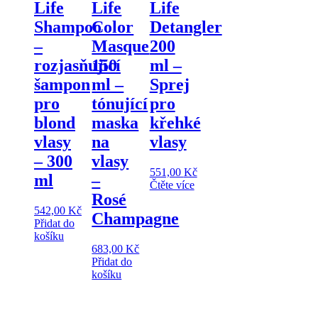
Life
Life
Life
Shampoo
Color
Detangler
–
Masque
200
rozjasňující
150
ml –
šampon
ml –
Sprej
pro
tónující
pro
blond
maska
křehké
vlasy
na
vlasy
– 300
vlasy
551,00
Kč
ml
–
Čtěte více
Rosé
542,00
Kč
Champagne
Přidat do
košíku
683,00
Kč
Přidat do
košíku