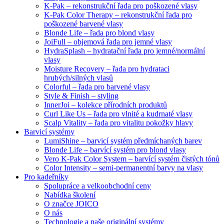
K-Pak – rekonstrukční řada pro poškozené vlasy
K-Pak Color Therapy – rekonstrukční řada pro
poškozené barvené vlasy
Blonde Life – řada pro blond vlasy
JoiFull – objemová řada pro jemné vlasy
HydraSplash – hydratační řada pro jemné/normální
vlasy
Moisture Recovery – řada pro hydrataci
hrubých/silných vlasů
Colorful – řada pro barvené vlasy
Style & Finish – styling
InnerJoi – kolekce přírodních produktů
Curl Like Us – řada pro vlnité a kudrnaté vlasy
Scalp Vitality – řada pro vitalitu pokožky hlavy
Barvicí systémy
LumiShine – barvicí systém předmíchaných barev
Blonde Life – barvící systém pro blond vlasy
Vero K-Pak Color System – barvící systém čistých tónů
Color Intensity – semi-permanentní barvy na vlasy
Pro kadeřníky
Spolupráce a velkoobchodní ceny
Nabídka školení
O značce JOICO
O nás
Technologie a naše originální systémy