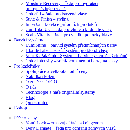
Moisture Recovery – řada pro hydrataci
hrubých/silných vlasů
Colorful – řada pro barvené vlasy
Style & Finish – styling
InnerJoi – kolekce přírodních produktů
Curl Like Us – řada pro vlnité a kudrnaté vlasy
Scalp Vitality – řada pro vitalitu pokožky hlavy
Barvicí systémy
LumiShine – barvicí systém předmíchaných barev
Blonde Life – barvící systém pro blond vlasy
Vero K-Pak Color System – barvící systém čistých tónů
Color Intensity – semi-permanentní barvy na vlasy
Pro kadeřníky
Spolupráce a velkoobchodní ceny
Nabídka školení
O značce JOICO
O nás
Technologie a naše originální systémy
Blog
Quick order
E-shop
Péče o vlasy
YouthLock – omlazující řada s kolagenem
Defy Damage – řada pro ochranu zdravých vlasů