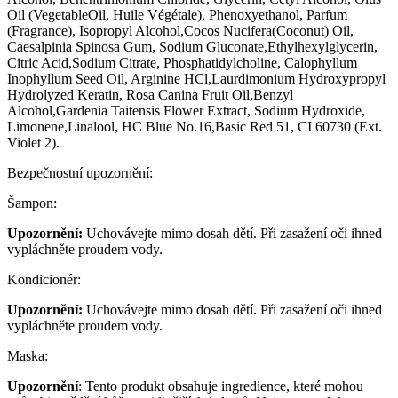
Oil (VegetableOil, Huile Végétale), Phenoxyethanol, Parfum
(Fragrance), Isopropyl Alcohol,Cocos Nucifera(Coconut) Oil,
Caesalpinia Spinosa Gum, Sodium Gluconate,Ethylhexylglycerin,
Citric Acid,Sodium Citrate, Phosphatidylcholine, Calophyllum
Inophyllum Seed Oil, Arginine HCl,Laurdimonium Hydroxypropyl
Hydrolyzed Keratin, Rosa Canina Fruit Oil,Benzyl
Alcohol,Gardenia Taitensis Flower Extract, Sodium Hydroxide,
Limonene,Linalool, HC Blue No.16,Basic Red 51, CI 60730 (Ext.
Violet 2).
Bezpečnostní upozornění:
Šampon:
Upozornění:
Uchovávejte mimo dosah dětí. Při zasažení oči ihned
vypláchněte proudem vody.
Kondicionér:
Upozornění:
Uchovávejte mimo dosah dětí. Při zasažení oči ihned
vypláchněte proudem vody.
Maska:
Upozornění
: Tento produkt obsahuje ingredience, které mohou