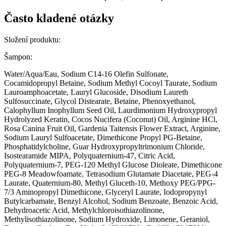
Často kladené otázky
Složení produktu:
Šampon:
Water/Aqua/Eau, Sodium C14-16 Olefin Sulfonate,
Cocamidopropyl Betaine, Sodium Methyl Cocoyl Taurate, Sodium
Lauroamphoacetate, Lauryl Glucoside, Disodium Laureth
Sulfosuccinate, Glycol Distearate, Betaine, Phenoxyethanol,
Calophyllum Inophyllum Seed Oil, Laurdimonium Hydroxypropyl
Hydrolyzed Keratin, Cocos Nucifera (Coconut) Oil, Arginine HCl,
Rosa Canina Fruit Oil, Gardenia Taitensis Flower Extract, Arginine,
Sodium Lauryl Sulfoacetate, Dimethicone Propyl PG-Betaine,
Phosphatidylcholine, Guar Hydroxypropyltrimonium Chloride,
Isostearamide MIPA, Polyquaternium-47, Citric Acid,
Polyquaternium-7, PEG-120 Methyl Glucose Dioleate, Dimethicone
PEG-8 Meadowfoamate, Tetrasodium Glutamate Diacetate, PEG-4
Laurate, Quaternium-80, Methyl Gluceth-10, Methoxy PEG/PPG-
7/3 Aminopropyl Dimethicone, Glyceryl Laurate, Iodopropynyl
Butylcarbamate, Benzyl Alcohol, Sodium Benzoate, Benzoic Acid,
Dehydroacetic Acid, Methylchloroisothiazolinone,
Methylisothiazolinone, Sodium Hydroxide, Limonene, Geraniol,