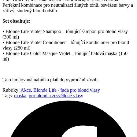
ZDARMA
Perfektní kombinace pro neutralizaci žlutých tónů, osvěžení barvy a
množství
zářivý, studený blond odstín.
Set obsahuje:
• Blonde Life Violet Shampoo – tónující šampon pro blond vlasy
(300 ml)
• Blonde Life Violet Conditioner – tónující kondicionér pro blond
vlasy (250 ml)
• Blonde Life Color Masque Violet – tónující fialová maska (150
ml)
Tato limitovaná nabídka platí do vyprodání zásob.
Rubriky:
Akce
,
Blonde Life - řada pro blond vlasy
Tags:
maska
,
pro blond a zesvětlené vlasy