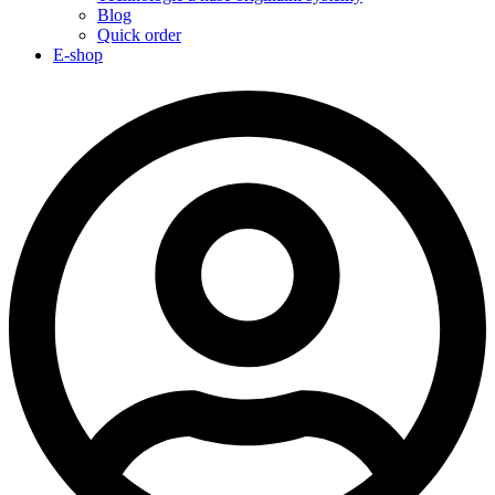
Blog
Quick order
E-shop