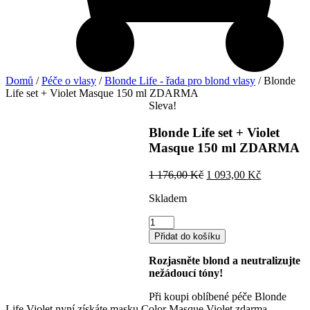
Domů
/
Péče o vlasy
/
Blonde Life - řada pro blond vlasy
/ Blonde
Life set + Violet Masque 150 ml ZDARMA
Sleva!
Blonde Life set + Violet
Masque 150 ml ZDARMA
Původní
Aktuální
1 176,00
Kč
1 093,00
Kč
cena
cena
Skladem
byla:
je:
1
1
Blonde
176,00 Kč.
093,00 Kč.
Life
Přidat do košíku
set
+
Rozjasněte blond a neutralizujte
Violet
nežádoucí tóny!
Masque
150
Při koupi oblíbené péče Blonde
ml
Life Violet nyní získáte masku Color Masque Violet zdarma.