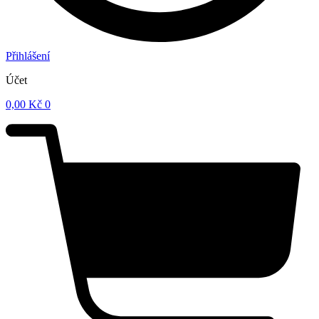
Přihlášení
Účet
0,00
Kč
0