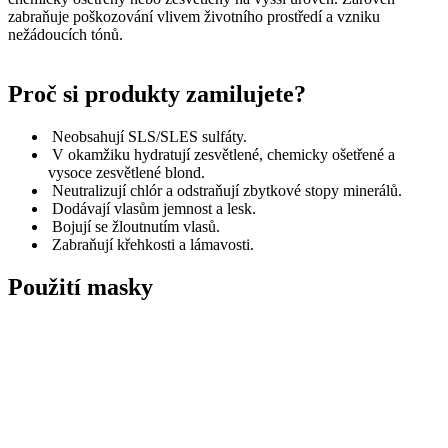
zabraňuje poškozování vlivem životního prostředí a vzniku
nežádoucích tónů.
Proč si produkty zamilujete?
Neobsahují SLS/SLES sulfáty.
V okamžiku hydratují zesvětlené, chemicky ošetřené a
vysoce zesvětlené blond.
Neutralizují chlór a odstraňují zbytkové stopy minerálů.
Dodávají vlasům jemnost a lesk.
Bojují se žloutnutím vlasů.
Zabraňují křehkosti a lámavosti.
Použití masky