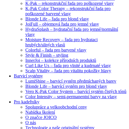
K-Pak – rekonstrukční řada pro poškozené vlasy
K-Pak Color Therapy – rekonstrukční řada pro
poškozené barvené vlasy
Blonde Life – řada pro blond vlasy
JoiFull – objemová řada pro jemné vlasy
HydraSplash – hydratační řada pro jemné/normální
vlasy
Moisture Recovery – řada pro hydrataci
hrubých/silných vlasů
Colorful – řada pro barvené vlasy
Style & Finish – styling
InnerJoi – kolekce přírodních produktů
Curl Like Us – řada pro vlnité a kudrnaté vlasy
Scalp Vitality – řada pro vitalitu pokožky hlavy
Barvicí systémy
LumiShine – barvicí systém předmíchaných barev
Blonde Life – barvící systém pro blond vlasy
Vero K-Pak Color System – barvící systém čistých tónů
Color Intensity – semi-permanentní barvy na vlasy
Pro kadeřníky
Spolupráce a velkoobchodní ceny
Nabídka školení
O značce JOICO
O nás
Technologie a naše originální systémy