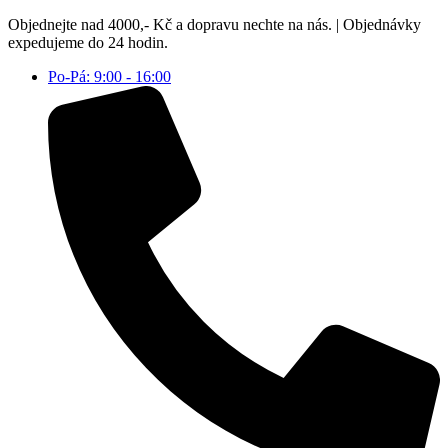
Přejít
Objednejte nad 4000,- Kč a dopravu nechte na nás. | Objednávky
k
expedujeme do 24 hodin.
obsahu
Po-Pá: 9:00 - 16:00