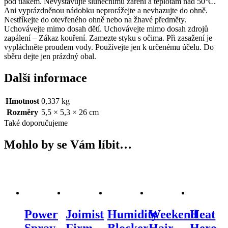
pod tlakem. Nevystavujte slunečnímu záření a teplotám nad 50°C.
Ani vyprázdněnou nádobku neprorážejte a nevhazujte do ohně.
Nestříkejte do otevřeného ohně nebo na žhavé předměty.
Uchovávejte mimo dosah dětí. Uchovávejte mimo dosah zdrojů
zapálení – Zákaz kouření. Zamezte styku s očima. Při zasažení je
vypláchněte proudem vody. Používejte jen k určenému účelu. Do
sběru dejte jen prázdný obal.
Další informace
Hmotnost
0,337 kg
Rozměry
5,5 × 5,3 × 26 cm
Také doporučujeme
Mohlo by se Vám líbit…
Power
Joimist
Humidity
Weekend
Heat
Spray
Firm
Blocker
Hair
Hero