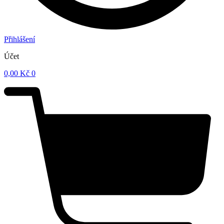
Přihlášení
Účet
0,00
Kč
0