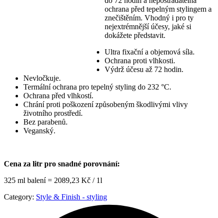
do 72 hodin a nepostradatelná
ochrana před tepelným stylingem a
znečištěním. Vhodný i pro ty
nejextrémnější účesy, jaké si
dokážete představit.
Ultra fixační a objemová síla.
Ochrana proti vlhkosti.
Výdrž účesu až 72 hodin.
Nevločkuje.
Termální ochrana pro tepelný styling do 232 °C.
Ochrana před vlhkostí.
Chrání proti poškození způsobeným škodlivými vlivy
životního prostředí.
Bez parabenů.
Veganský.
Cena za litr pro snadné porovnání:
325 ml balení = 2089,23 Kč / 1l
Category:
Style & Finish - styling