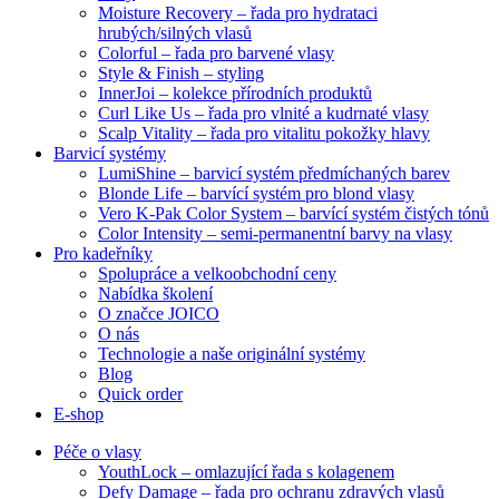
Moisture Recovery – řada pro hydrataci
hrubých/silných vlasů
Colorful – řada pro barvené vlasy
Style & Finish – styling
InnerJoi – kolekce přírodních produktů
Curl Like Us – řada pro vlnité a kudrnaté vlasy
Scalp Vitality – řada pro vitalitu pokožky hlavy
Barvicí systémy
LumiShine – barvicí systém předmíchaných barev
Blonde Life – barvící systém pro blond vlasy
Vero K-Pak Color System – barvící systém čistých tónů
Color Intensity – semi-permanentní barvy na vlasy
Pro kadeřníky
Spolupráce a velkoobchodní ceny
Nabídka školení
O značce JOICO
O nás
Technologie a naše originální systémy
Blog
Quick order
E-shop
Péče o vlasy
YouthLock – omlazující řada s kolagenem
Defy Damage – řada pro ochranu zdravých vlasů