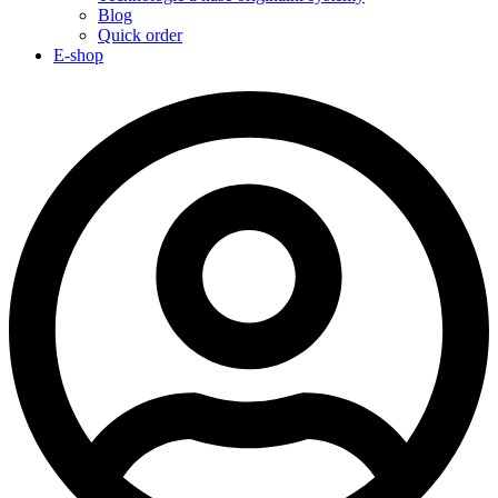
Blog
Quick order
E-shop