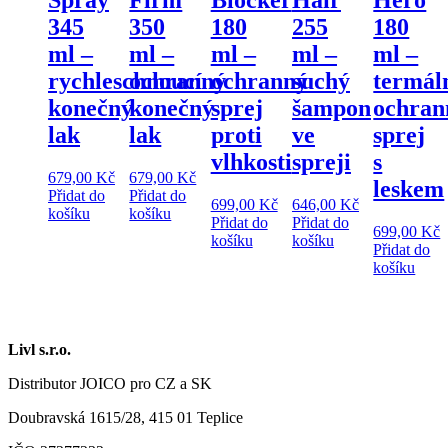
345
350
180
255
180
ml –
ml –
ml –
ml –
ml –
rychleschnoucí
ochranný
ochranný
suchý
termál
konečný
konečný
sprej
šampon
ochran
lak
lak
proti
ve
sprej
vlhkosti
spreji
s
679,00
Kč
679,00
Kč
leskem
Přidat do
Přidat do
699,00
Kč
646,00
Kč
košíku
košíku
Přidat do
Přidat do
699,00
Kč
košíku
košíku
Přidat do
košíku
Livl s.r.o.
Distributor JOICO pro CZ a SK
Doubravská 1615/28, 415 01 Teplice