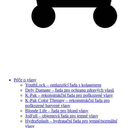
Péče o vlasy
YouthLock – omlazující řada s kolagenem
Defy Damage – řada pro ochranu zdravých vlasů
K-Pak – rekonstrukční řada pro poškozené vlasy
K-Pak Color Therapy – rekonstrukční řada pro
poškozené barvené vlasy
Blonde Life – řada pro blond vlasy
JoiFull – objemová řada pro jemné vlasy
HydraSplash – hydratační řada pro jemné/normální
vlasy