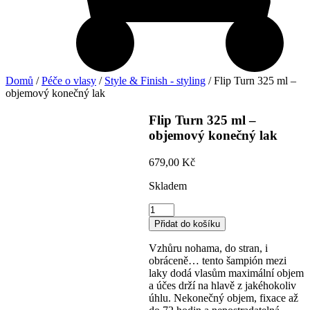
Domů
/
Péče o vlasy
/
Style & Finish - styling
/ Flip Turn 325 ml –
objemový konečný lak
Flip Turn 325 ml –
objemový konečný lak
679,00
Kč
Skladem
Flip
Turn
Přidat do košíku
325
ml
Vzhůru nohama, do stran, i
–
obráceně… tento šampión mezi
objemový
laky dodá vlasům maximální objem
konečný
a účes drží na hlavě z jakéhokoliv
lak
úhlu. Nekonečný objem, fixace až
množství