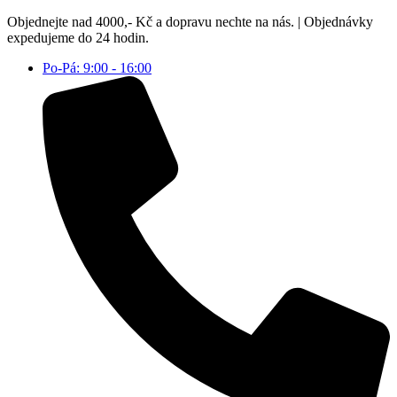
Přejít
Objednejte nad 4000,- Kč a dopravu nechte na nás. | Objednávky
k
expedujeme do 24 hodin.
obsahu
Po-Pá: 9:00 - 16:00