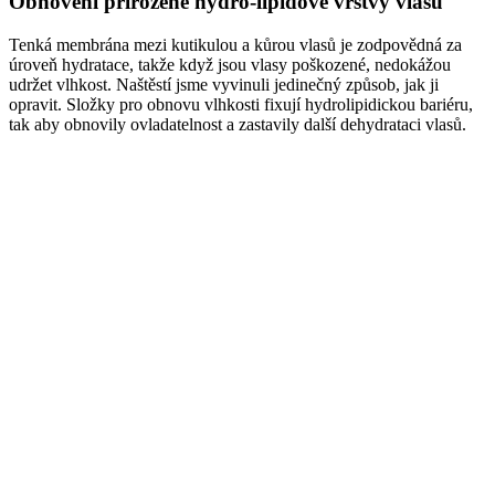
Obnovení přirozené hydro-lipidové vrstvy vlasů
Tenká membrána mezi kutikulou a kůrou vlasů je zodpovědná za
úroveň hydratace, takže když jsou vlasy poškozené, nedokážou
udržet vlhkost. Naštěstí jsme vyvinuli jedinečný způsob, jak ji
opravit. Složky pro obnovu vlhkosti fixují hydrolipidickou bariéru,
tak aby obnovily ovladatelnost a zastavily další dehydrataci vlasů.