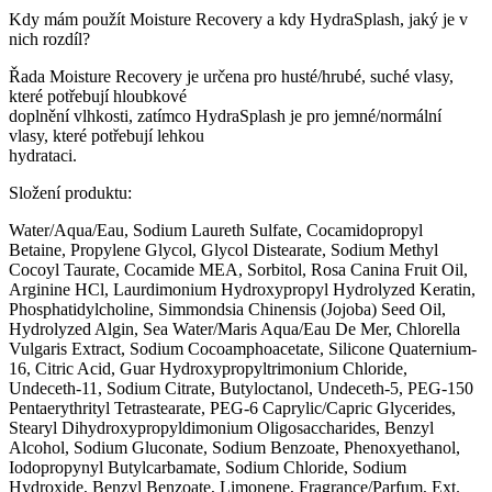
Kdy mám použít Moisture Recovery a kdy HydraSplash, jaký je v
nich rozdíl?
Řada Moisture Recovery je určena pro husté/hrubé, suché vlasy,
které potřebují hloubkové
doplnění vlhkosti, zatímco HydraSplash je pro jemné/normální
vlasy, které potřebují lehkou
hydrataci.
Složení produktu:
Water/Aqua/Eau, Sodium Laureth Sulfate, Cocamidopropyl
Betaine, Propylene Glycol, Glycol Distearate, Sodium Methyl
Cocoyl Taurate, Cocamide MEA, Sorbitol, Rosa Canina Fruit Oil,
Arginine HCl, Laurdimonium Hydroxypropyl Hydrolyzed Keratin,
Phosphatidylcholine, Simmondsia Chinensis (Jojoba) Seed Oil,
Hydrolyzed Algin, Sea Water/Maris Aqua/Eau De Mer, Chlorella
Vulgaris Extract, Sodium Cocoamphoacetate, Silicone Quaternium-
16, Citric Acid, Guar Hydroxypropyltrimonium Chloride,
Undeceth-11, Sodium Citrate, Butyloctanol, Undeceth-5, PEG-150
Pentaerythrityl Tetrastearate, PEG-6 Caprylic/Capric Glycerides,
Stearyl Dihydroxypropyldimonium Oligosaccharides, Benzyl
Alcohol, Sodium Gluconate, Sodium Benzoate, Phenoxyethanol,
Iodopropynyl Butylcarbamate, Sodium Chloride, Sodium
Hydroxide, Benzyl Benzoate, Limonene, Fragrance/Parfum, Ext.