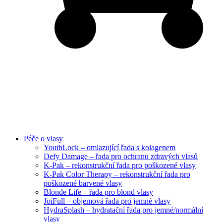
Péče o vlasy
YouthLock – omlazující řada s kolagenem
Defy Damage – řada pro ochranu zdravých vlasů
K-Pak – rekonstrukční řada pro poškozené vlasy
K-Pak Color Therapy – rekonstrukční řada pro
poškozené barvené vlasy
Blonde Life – řada pro blond vlasy
JoiFull – objemová řada pro jemné vlasy
HydraSplash – hydratační řada pro jemné/normální
vlasy