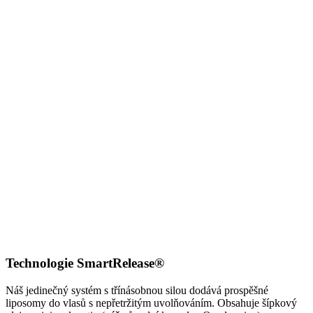
Technologie SmartRelease®
Náš jedinečný systém s třínásobnou silou dodává prospěšné
liposomy do vlasů s nepřetržitým uvolňováním. Obsahuje šípkový