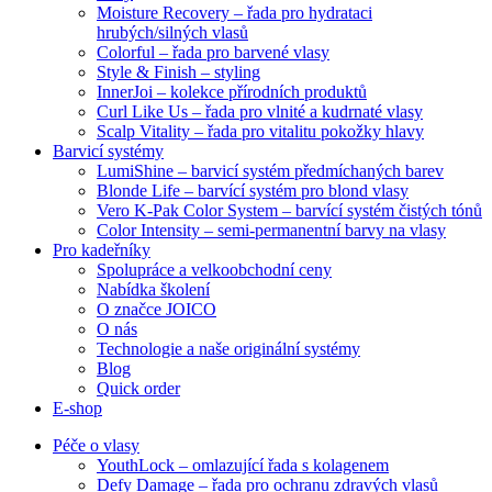
Moisture Recovery – řada pro hydrataci
hrubých/silných vlasů
Colorful – řada pro barvené vlasy
Style & Finish – styling
InnerJoi – kolekce přírodních produktů
Curl Like Us – řada pro vlnité a kudrnaté vlasy
Scalp Vitality – řada pro vitalitu pokožky hlavy
Barvicí systémy
LumiShine – barvicí systém předmíchaných barev
Blonde Life – barvící systém pro blond vlasy
Vero K-Pak Color System – barvící systém čistých tónů
Color Intensity – semi-permanentní barvy na vlasy
Pro kadeřníky
Spolupráce a velkoobchodní ceny
Nabídka školení
O značce JOICO
O nás
Technologie a naše originální systémy
Blog
Quick order
E-shop
Péče o vlasy
YouthLock – omlazující řada s kolagenem
Defy Damage – řada pro ochranu zdravých vlasů