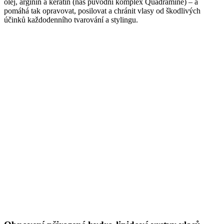
olej, arginin a keratin (náš původní komplex Quadramine) – a
pomáhá tak opravovat, posilovat a chránit vlasy od škodlivých
účinků každodenního tvarování a stylingu.