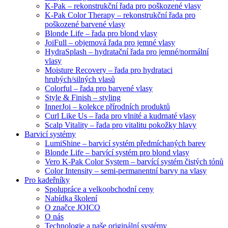
K-Pak – rekonstrukční řada pro poškozené vlasy
K-Pak Color Therapy – rekonstrukční řada pro
poškozené barvené vlasy
Blonde Life – řada pro blond vlasy
JoiFull – objemová řada pro jemné vlasy
HydraSplash – hydratační řada pro jemné/normální
vlasy
Moisture Recovery – řada pro hydrataci
hrubých/silných vlasů
Colorful – řada pro barvené vlasy
Style & Finish – styling
InnerJoi – kolekce přírodních produktů
Curl Like Us – řada pro vlnité a kudrnaté vlasy
Scalp Vitality – řada pro vitalitu pokožky hlavy
Barvicí systémy
LumiShine – barvicí systém předmíchaných barev
Blonde Life – barvící systém pro blond vlasy
Vero K-Pak Color System – barvící systém čistých tónů
Color Intensity – semi-permanentní barvy na vlasy
Pro kadeřníky
Spolupráce a velkoobchodní ceny
Nabídka školení
O značce JOICO
O nás
Technologie a naše originální systémy