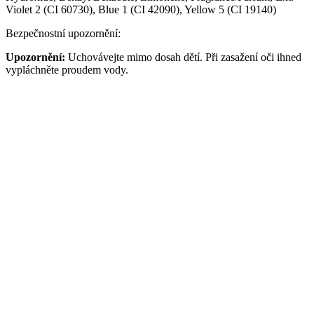
Violet 2 (CI 60730), Blue 1 (CI 42090), Yellow 5 (CI 19140)
Bezpečnostní upozornění:
Upozornění:
Uchovávejte mimo dosah dětí. Při zasažení oči ihned
vypláchněte proudem vody.