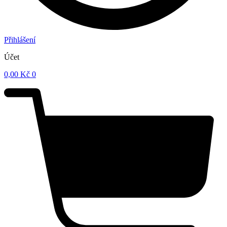
Přihlášení
Účet
0,00
Kč
0