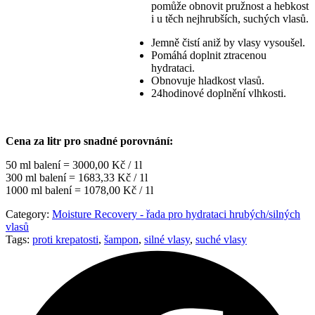
pomůže obnovit pružnost a hebkost
i u těch nejhrubších, suchých vlasů.
Jemně čistí aniž by vlasy vysoušel.
Pomáhá doplnit ztracenou
hydrataci.
Obnovuje hladkost vlasů.
24hodinové doplnění vlhkosti.
Cena za litr pro snadné porovnání:
50 ml balení = 3000,00 Kč / 1l
300 ml balení = 1683,33 Kč / 1l
1000 ml balení = 1078,00 Kč / 1l
Category:
Moisture Recovery - řada pro hydrataci hrubých/silných
vlasů
Tags:
proti krepatosti
,
šampon
,
silné vlasy
,
suché vlasy