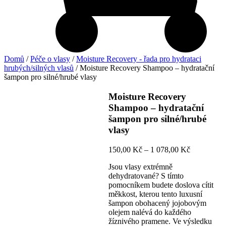
Domů
/
Péče o vlasy
/
Moisture Recovery - řada pro hydrataci
hrubých/silných vlasů
/ Moisture Recovery Shampoo – hydratační
šampon pro silné/hrubé vlasy
Moisture Recovery
Shampoo – hydratační
šampon pro silné/hrubé
vlasy
Rozpětí
150,00
Kč
–
1 078,00
Kč
cen:
Jsou vlasy extrémně
150,00 Kč
dehydratované? S tímto
až
pomocníkem budete doslova cítit
1
měkkost, kterou tento luxusní
078,00 Kč
šampon obohacený jojobovým
olejem nalévá do každého
žíznivého pramene. Ve výsledku