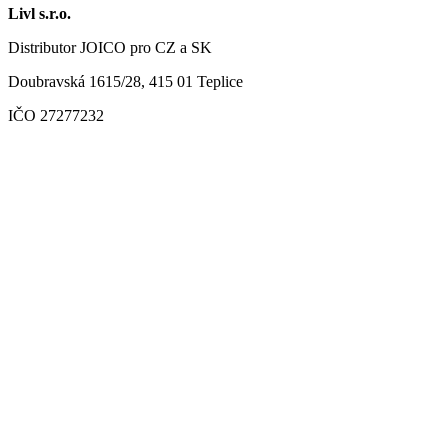
038,00 Kč
více
Možnosti
Livl s.r.o.
variant.
lze
Možnosti
Distributor JOICO pro CZ a SK
vybrat
lze
na
vybrat
Doubravská 1615/28, 415 01 Teplice
stránce
na
produktu
stránce
IČO 27277232
produktu