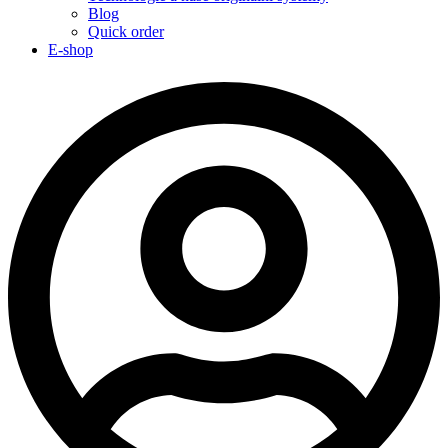
Blog
Quick order
E-shop