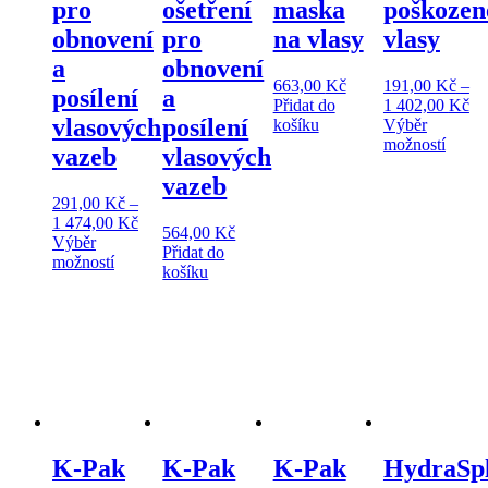
pro
ošetření
maska
poškozen
obnovení
pro
na vlasy
vlasy
a
obnovení
663,00
Kč
191,00
Kč
–
posílení
a
Ro
Přidat do
1 402,00
Kč
vlasových
posílení
ce
košíku
Výběr
Tento
19
možností
vazeb
vlasových
produ
až
vazeb
má
1
více
40
291,00
Kč
–
Rozpětí
varian
1 474,00
Kč
564,00
Kč
cen:
Možno
Výběr
Přidat do
Tento
291,00 Kč
lze
možností
košíku
produkt
až
vybrat
má
1
na
více
474,00 Kč
stránc
variant.
produ
Možnosti
lze
vybrat
na
stránce
produktu
K-Pak
K-Pak
K-Pak
HydraSp