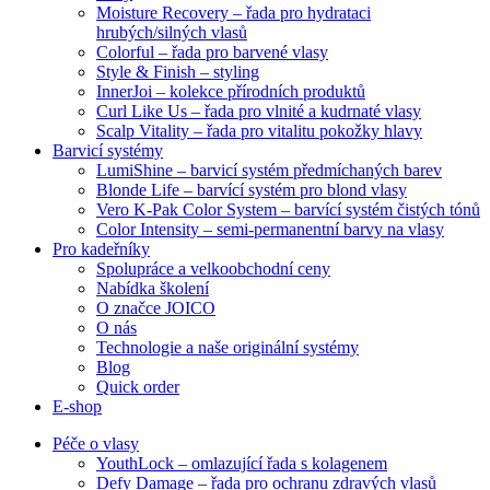
Moisture Recovery – řada pro hydrataci
hrubých/silných vlasů
Colorful – řada pro barvené vlasy
Style & Finish – styling
InnerJoi – kolekce přírodních produktů
Curl Like Us – řada pro vlnité a kudrnaté vlasy
Scalp Vitality – řada pro vitalitu pokožky hlavy
Barvicí systémy
LumiShine – barvicí systém předmíchaných barev
Blonde Life – barvící systém pro blond vlasy
Vero K-Pak Color System – barvící systém čistých tónů
Color Intensity – semi-permanentní barvy na vlasy
Pro kadeřníky
Spolupráce a velkoobchodní ceny
Nabídka školení
O značce JOICO
O nás
Technologie a naše originální systémy
Blog
Quick order
E-shop
Péče o vlasy
YouthLock – omlazující řada s kolagenem
Defy Damage – řada pro ochranu zdravých vlasů