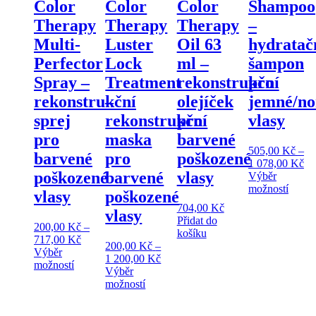
Color
Color
Color
Shampoo
Therapy
Therapy
Therapy
–
Multi-
Luster
Oil 63
hydratač
Perfector
Lock
ml –
šampon
Spray –
Treatment
rekonstrukční
pro
rekonstrukční
–
olejíček
jemné/no
sprej
rekonstrukční
pro
vlasy
pro
maska
barvené
505,00
Kč
–
barvené
pro
poškozené
Ro
1 078,00
Kč
poškozené
barvené
vlasy
ce
Výběr
Tento
50
možností
vlasy
poškozené
produ
až
704,00
Kč
vlasy
má
1
Přidat do
více
07
200,00
Kč
–
košíku
Rozpětí
varian
717,00
Kč
200,00
Kč
–
cen:
Možno
Výběr
Rozpětí
1 200,00
Kč
Tento
200,00 Kč
lze
možností
cen:
Výběr
produkt
až
vybrat
Tento
200,00 Kč
možností
má
717,00 Kč
na
produkt
až
více
stránc
má
1
variant.
produ