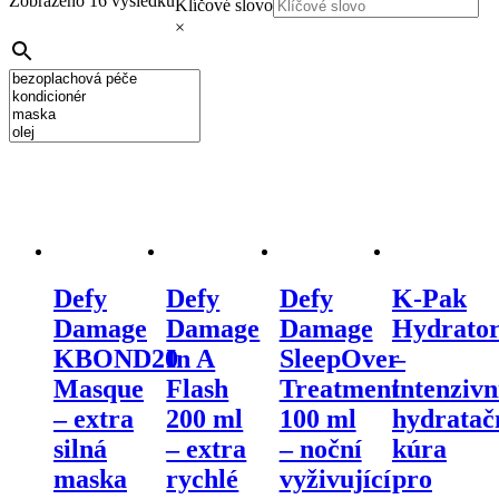
Zobrazeno 16 výsledků
Klíčové slovo
×
Defy
Defy
Defy
K-Pak
Damage
Damage
Damage
Hydrato
KBOND20
In A
SleepOver
–
Masque
Flash
Treatment
intenzivn
– extra
200 ml
100 ml
hydratač
silná
– extra
– noční
kúra
maska
rychlé
vyživující
pro