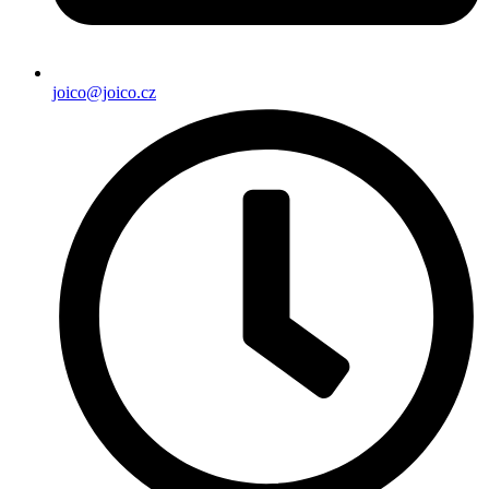
joico@joico.cz