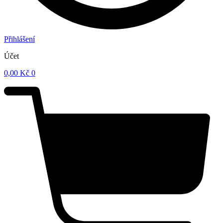
Přihlášení
Účet
0,00
Kč
0