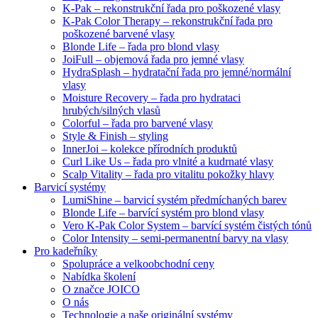
K-Pak – rekonstrukční řada pro poškozené vlasy
K-Pak Color Therapy – rekonstrukční řada pro
poškozené barvené vlasy
Blonde Life – řada pro blond vlasy
JoiFull – objemová řada pro jemné vlasy
HydraSplash – hydratační řada pro jemné/normální
vlasy
Moisture Recovery – řada pro hydrataci
hrubých/silných vlasů
Colorful – řada pro barvené vlasy
Style & Finish – styling
InnerJoi – kolekce přírodních produktů
Curl Like Us – řada pro vlnité a kudrnaté vlasy
Scalp Vitality – řada pro vitalitu pokožky hlavy
Barvicí systémy
LumiShine – barvicí systém předmíchaných barev
Blonde Life – barvící systém pro blond vlasy
Vero K-Pak Color System – barvící systém čistých tónů
Color Intensity – semi-permanentní barvy na vlasy
Pro kadeřníky
Spolupráce a velkoobchodní ceny
Nabídka školení
O značce JOICO
O nás
Technologie a naše originální systémy