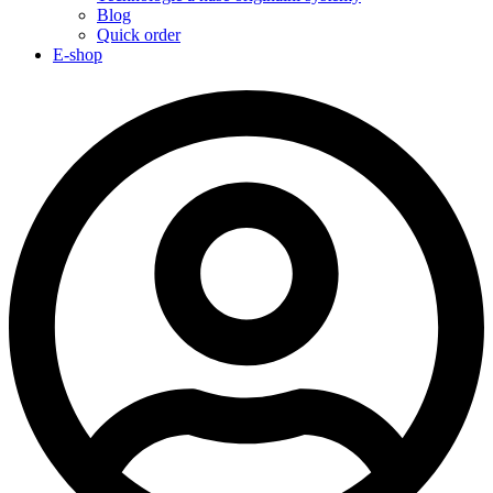
Blog
Quick order
E-shop