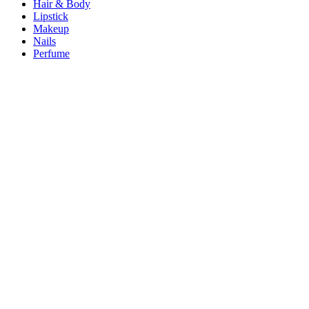
Hair & Body
Lipstick
Makeup
Nails
Perfume