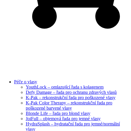
Péče o vlasy
YouthLock – omlazující řada s kolagenem
Defy Damage – řada pro ochranu zdravých vlasů
K-Pak – rekonstrukční řada pro poškozené vlasy
K-Pak Color Therapy – rekonstrukční řada pro
poškozené barvené vlasy
Blonde Life – řada pro blond vlasy
JoiFull – objemová řada pro jemné vlasy
HydraSplash – hydratační řada pro jemné/normální
vlasy