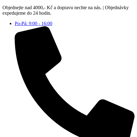
Přejít
Objednejte nad 4000,- Kč a dopravu nechte na nás. | Objednávky
k
expedujeme do 24 hodin.
obsahu
Po-Pá: 9:00 - 16:00