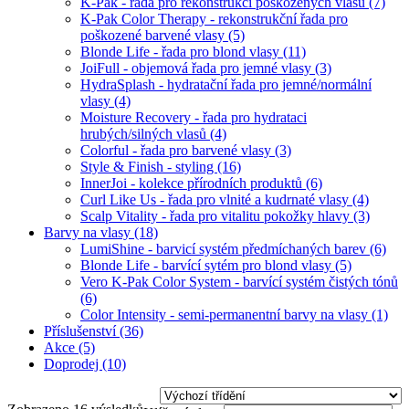
K-Pak - řada pro rekonstrukci poškozených vlasů
(7)
K-Pak Color Therapy - rekonstrukční řada pro
poškozené barvené vlasy
(5)
Blonde Life - řada pro blond vlasy
(11)
JoiFull - objemová řada pro jemné vlasy
(3)
HydraSplash - hydratační řada pro jemné/normální
vlasy
(4)
Moisture Recovery - řada pro hydrataci
hrubých/silných vlasů
(4)
Colorful - řada pro barvené vlasy
(3)
Style & Finish - styling
(16)
InnerJoi - kolekce přírodních produktů
(6)
Curl Like Us - řada pro vlnité a kudrnaté vlasy
(4)
Scalp Vitality - řada pro vitalitu pokožky hlavy
(3)
Barvy na vlasy
(18)
LumiShine - barvicí systém předmíchaných barev
(6)
Blonde Life - barvící sytém pro blond vlasy
(5)
Vero K-Pak Color System - barvící systém čistých tónů
(6)
Color Intensity - semi-permanentní barvy na vlasy
(1)
Příslušenství
(36)
Akce
(5)
Doprodej
(10)