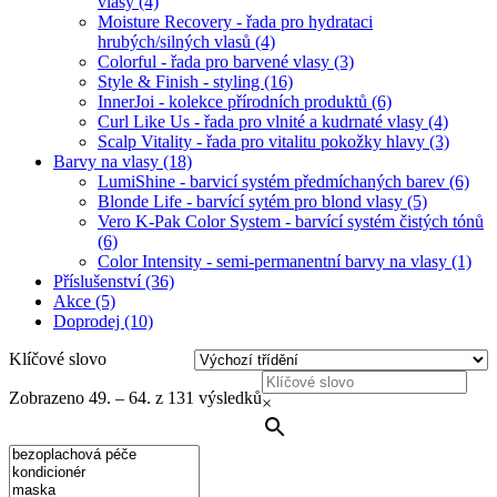
vlasy
(4)
Moisture Recovery - řada pro hydrataci
hrubých/silných vlasů
(4)
Colorful - řada pro barvené vlasy
(3)
Style & Finish - styling
(16)
InnerJoi - kolekce přírodních produktů
(6)
Curl Like Us - řada pro vlnité a kudrnaté vlasy
(4)
Scalp Vitality - řada pro vitalitu pokožky hlavy
(3)
Barvy na vlasy
(18)
LumiShine - barvicí systém předmíchaných barev
(6)
Blonde Life - barvící sytém pro blond vlasy
(5)
Vero K-Pak Color System - barvící systém čistých tónů
(6)
Color Intensity - semi-permanentní barvy na vlasy
(1)
Příslušenství
(36)
Akce
(5)
Doprodej
(10)
Klíčové slovo
Zobrazeno 49. – 64. z 131 výsledků
×