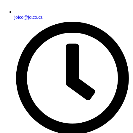
joico@joico.cz