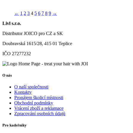
←
1
2
3
4
5
6
7
8
9
→
Livl s.r.o.
Distributor JOICO pro CZ a SK
Doubravská 1615/28, 415 01 Teplice
IČO 27277232
O nás
O naší společnosti
Kontakty
Pronájem školicí místnosti
Obchodní podmínky
Vrácení zboží a reklamace
Zpracování osobních údajů
Pro kadeřníky