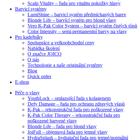
Scalp Vitality – řada pro vitalitu pokožky hlavy
Barvicí systémy
LumiShine – barvicí systém předmíchaných barev
Blonde Life – barvící systém pro blond vlasy
Vero K-Pak Color System – barvící systém čistých tónů
Color Intensity – semi-permanentní barvy na vlasy
Pro kadeřníky
Spolupráce a velkoobchodní ceny
Nabídka školení
O značce JOICO
O nás
Technologie a naše originální systémy
Blog
Quick order
E-shop
Péče o vlasy
YouthLock – omlazující řada s kolagenem
Defy Damage – řada pro ochranu zdravých vlasů
K-Pak – rekonstrukční řada pro poškozené vlasy
K-Pak Color Therapy – rekonstrukční řada pro
poškozené barvené vlasy
Blonde Life – řada pro blond vlasy
JoiFull – objemová řada pro jemné vlasy
HydraSplash – hydratační řada pro jemné/normální