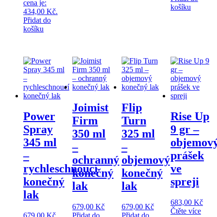
cena je:
košíku
434,00 Kč.
Přidat do
košíku
Joimist
Flip
Power
Rise Up
Firm
Turn
Spray
9 gr –
350 ml
325 ml
345 ml
objemov
–
–
–
prášek
ochranný
objemový
rychleschnoucí
ve
konečný
konečný
konečný
spreji
lak
lak
lak
683,00
Kč
679,00
Kč
679,00
Kč
Čtěte více
679,00
Kč
Přidat do
Přidat do