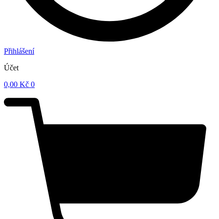
Přihlášení
Účet
0,00
Kč
0