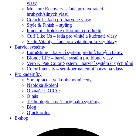
vlasy
Moisture Recovery – řada pro hydrataci
hrubých/silných vlasů
Colorful – řada pro barvené vlasy
Style & Finish – styling
InnerJoi – kolekce přírodních produktů
Curl Like Us – řada pro vlnité a kudrnaté vlasy
Scalp Vitality – řada pro vitalitu pokožky hlavy
Barvicí systémy
LumiShine – barvicí systém předmíchaných barev
Blonde Life – barvící systém pro blond vlasy
Vero K-Pak Color System – barvící systém čistých tónů
Color Intensity – semi-permanentní barvy na vlasy
Pro kadeřníky
Spolupráce a velkoobchodní ceny
Nabídka školení
O značce JOICO
O nás
Technologie a naše originální systémy
Blog
Quick order
E-shop