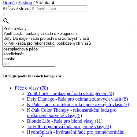
Domů
/
E-shop
/ Stránka 4
Klíčové slovo
×
Filtrujte podle hlavních kategoriií
Péče o vlasy
(78)
YouthLock - omlazující řada s kolagenem
(4)
Defy Damage - řada pro ochranu zdravých vlasů
(8)
K-Pak - řada pro rekonstrukci poškozených vlasů
(7)
K-Pak Color Therapy - rekonstrukční řada pro
poškozené barvené vlasy
(5)
Blonde Life - řada pro blond vlasy
(11)
JoiFull - objemová řada pro jemné vlasy
(3)
HydraSplash - hydratační řada pro jemné/normální