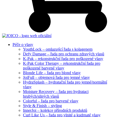
Péče o vlasy
YouthLock – omlazující řada s kolagenem
Defy Damage – řada pro ochranu zdravých vlasů
K-Pak – rekonstrukční řada pro poškozené vlasy
K-Pak Color Therapy – rekonstrukční řada pro
poškozené barvené vlasy
Blonde Life – řada pro blond vlasy
JoiFull – objemová řada pro jemné vlasy
HydraSplash – hydratační řada pro jemné/normální
vlasy
Moisture Recovery – řada pro hydrataci
hrubých/silných vlasů
Colorful – řada pro barvené vlasy
Style & Finish – styling
InnerJoi – kolekce přírodních produktů
Curl Like Us – řada pro vlnité a kudrnaté vlasy