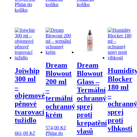
Přidat do
košíku
košíku
košíku
Dream
Dream
Joiwhip
Humidit
Blowout
Blowout
300 ml
Blocker
200 ml
Glass –
–
180 ml
–
Termální
objemové
–
termální
ochranný
pěnové
ochrann
ochranný
sprej
tvarovací
sprej
krém
proti
tužidlo
proti
krepatění
vlhkosti
574,00
Kč
vlasů
661,00
Kč
Přidat do